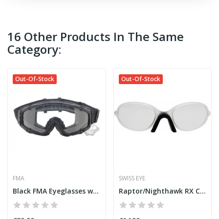
16 Other Products In The Same
Category:
Out-Of-Stock
Out-Of-Stock
FMA
SWISS EYE
Black FMA Eyeglasses with Fan
Raptor/Nighthawk RX Clip [SwissEye]