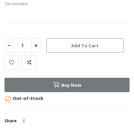
Tax included
Add To Cart
Buy Now

Out-of-Stock
Share