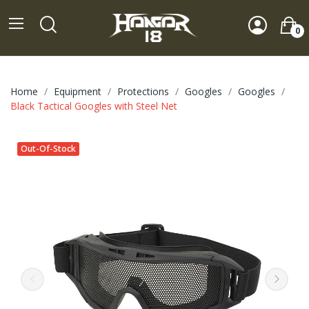
0
Home
Equipment
Protections
Googles
Googles
Black Tactical Googles with Steel Net
Out-Of-Stock