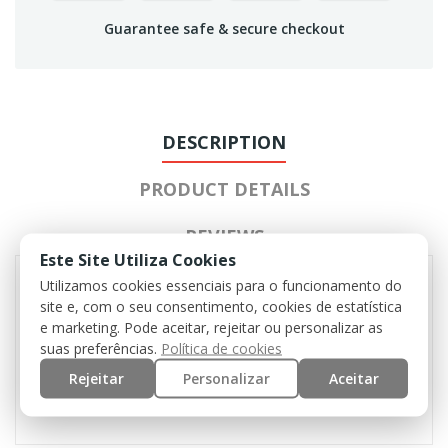
Guarantee safe & secure checkout
DESCRIPTION
PRODUCT DETAILS
REVIEWS
Este Site Utiliza Cookies
Utilizamos cookies essenciais para o funcionamento do
site e, com o seu consentimento, cookies de estatística
Weight: 100 g
e marketing. Pode aceitar, rejeitar ou personalizar as
Material: steel, ABS
suas preferências.
Política de cookies
Color: Black
Rejeitar
Personalizar
Aceitar
Protective visor: steel mesh