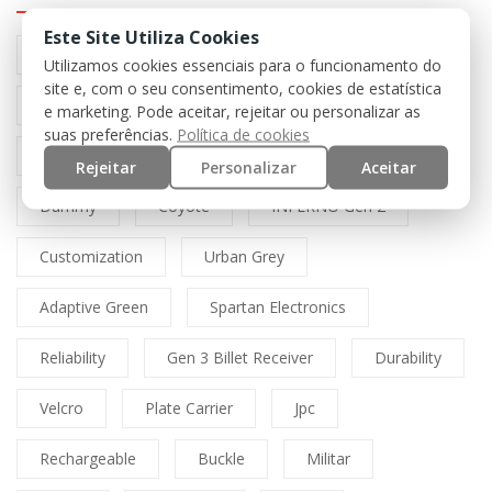
Este Site Utiliza Cookies
Preto
Black
Airsoft
Tan
Utilizamos cookies essenciais para o funcionamento do
site e, com o seu consentimento, cookies de estatística
Multicam
Mfh
Boné
Cordura
e marketing. Pode aceitar, rejeitar ou personalizar as
suas preferências.
Política de cookies
Lasercut
Spitfire
Direct Action
Rejeitar
Personalizar
Aceitar
Dummy
Coyote
INFERNO Gen 2
Customization
Urban Grey
Adaptive Green
Spartan Electronics
Reliability
Gen 3 Billet Receiver
Durability
Velcro
Plate Carrier
Jpc
Rechargeable
Buckle
Militar