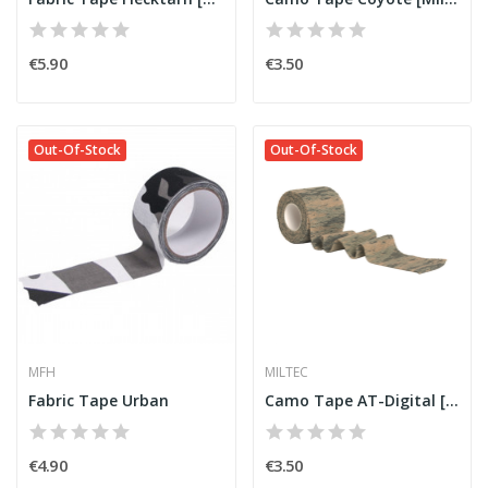
€5.90
€3.50
Out-Of-Stock
Out-Of-Stock
MFH
MILTEC
Fabric Tape Urban
Camo Tape AT-Digital [Miltec]
€4.90
€3.50