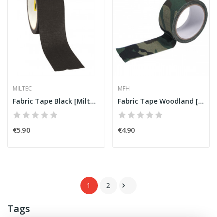
MILTEC
MFH
Fabric Tape Black [Miltec]
Fabric Tape Woodland [MFH]
€5.90
€4.90
1
2

Tags