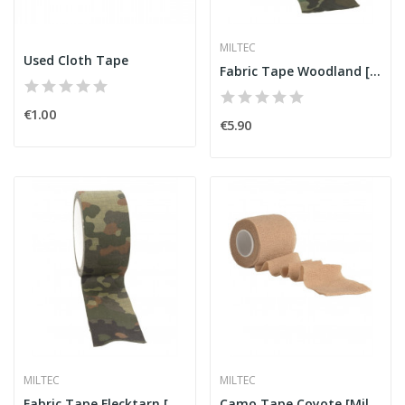
MILTEC
Used Cloth Tape
Fabric Tape Woodland [Miltec]
€1.00
€5.90
MILTEC
MILTEC
Fabric Tape Flecktarn [Miltec]
Camo Tape Coyote [Miltec]