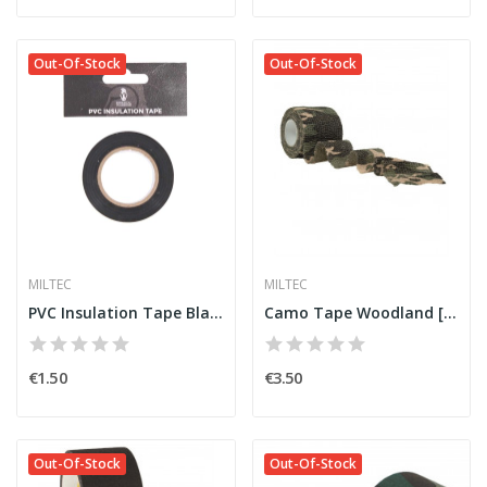
Out-Of-Stock
Out-Of-Stock
MILTEC
MILTEC
PVC Insulation Tape Black [Immortal Warrior]
Camo Tape Woodland [Miltec]
€1.50
€3.50
Out-Of-Stock
Out-Of-Stock