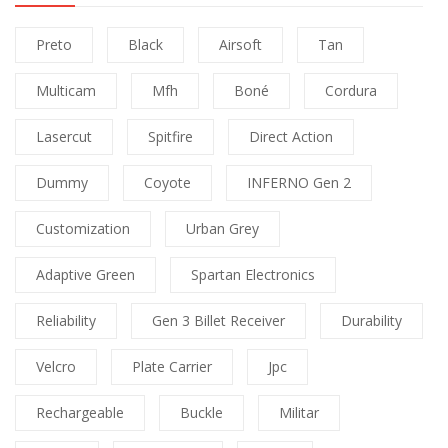
Preto
Black
Airsoft
Tan
Multicam
Mfh
Boné
Cordura
Lasercut
Spitfire
Direct Action
Dummy
Coyote
INFERNO Gen 2
Customization
Urban Grey
Adaptive Green
Spartan Electronics
Reliability
Gen 3 Billet Receiver
Durability
Velcro
Plate Carrier
Jpc
Rechargeable
Buckle
Militar