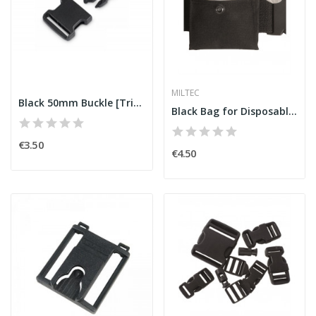
MILTEC
Black 50mm Buckle [Trim]
Black Bag for Disposable Gloves [Miltec]
€3.50
€4.50