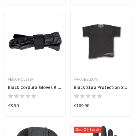
VEGA HOLSTER
PARA-BELLUM
Black Cordura Gloves Ring [Vega]
Black Stab Protection Shirt [ParaBellum]
€8.50
€109.90
Out-Of-Stock