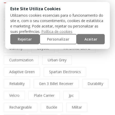
Este Site Utiliza Cookies
Preto
Black
Airsoft
Tan
Utilizamos cookies essenciais para o funcionamento do
site e, com o seu consentimento, cookies de estatística
Multicam
Mfh
Boné
Cordura
e marketing. Pode aceitar, rejeitar ou personalizar as
suas preferências.
Política de cookies
Lasercut
Spitfire
Direct Action
Rejeitar
Personalizar
Aceitar
Dummy
Coyote
INFERNO Gen 2
Customization
Urban Grey
Adaptive Green
Spartan Electronics
Reliability
Gen 3 Billet Receiver
Durability
Velcro
Plate Carrier
Jpc
Rechargeable
Buckle
Militar