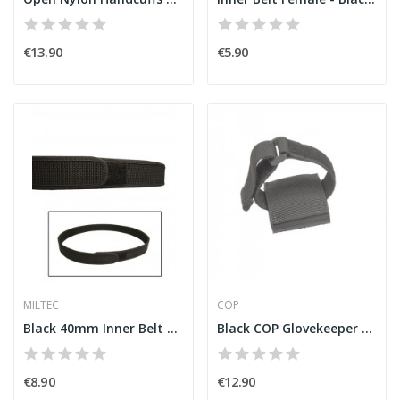
€13.90
€5.90
MILTEC
COP
Black 40mm Inner Belt w/ Hook&Loop [Miltec]
Black COP Glovekeeper Medium
€8.90
€12.90