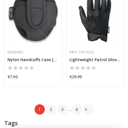
BARBARIC
FIRST TACTICAL
Nylon Handcuffs Case [Barbaric]
Lightweight Patrol Gloves Black [First Tactical]
€7.90
€29.99
1
2
3
…
6

Tags