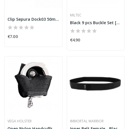
MILTEC
Clip Sepura Dock03 50mm
Black 9 pcs Buckle Set [Miltec]
€7.00
€4.90
VEGA HOLSTER
IMMORTAL WARRIOR
Open Nylon Handcuffs Case [VEGA]
Inner Belt Female - Black [Immortal Warrior]