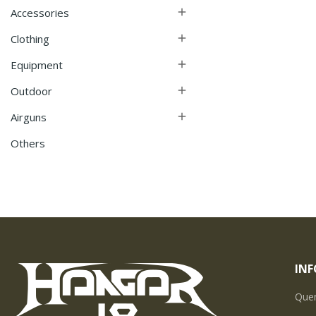
Accessories

Clothing

Equipment

Outdoor

Airguns

Others
IN
Que