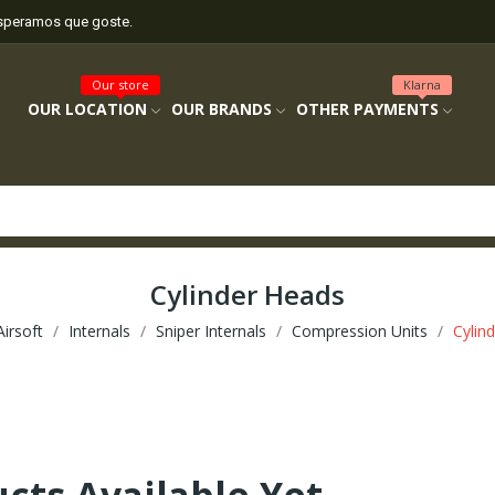
esperamos que goste.
Our store
Klarna
OUR LOCATION
OUR BRANDS
OTHER PAYMENTS
Cylinder Heads
Airsoft
Internals
Sniper Internals
Compression Units
Cylin