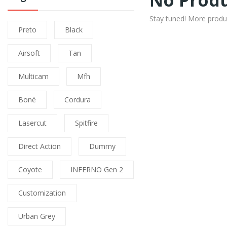
No Produ
Stay tuned! More produ
Preto
Black
Airsoft
Tan
Multicam
Mfh
Boné
Cordura
Lasercut
Spitfire
Direct Action
Dummy
Coyote
INFERNO Gen 2
Customization
Urban Grey