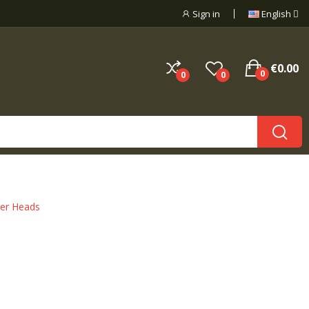
Sign in
English
€0.00
0
0
0
der Heads