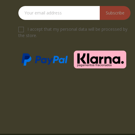
Subscribe
I accept that my personal data will be processed by
the store.