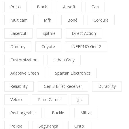
Preto
Black
Airsoft
Tan
Multicam
Mfh
Boné
Cordura
Lasercut
Spitfire
Direct Action
Dummy
Coyote
INFERNO Gen 2
Customization
Urban Grey
Adaptive Green
Spartan Electronics
Reliability
Gen 3 Billet Receiver
Durability
Velcro
Plate Carrier
Jpc
Rechargeable
Buckle
Militar
Policia
Segurança
Cinto