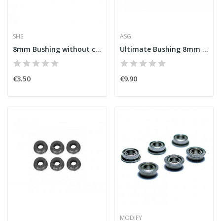
SHS
ASG
8mm Bushing without cross slot [SHS]
Ultimate Bushing 8mm Graphite (6pcs) [ASG]
€3.50
€9.90
MODIFY