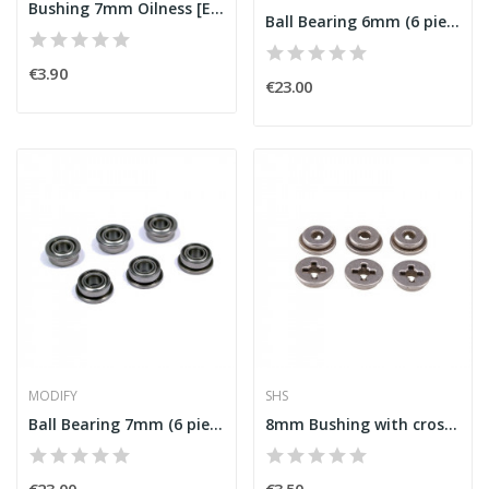
Bushing 7mm Oilness [Element]
Ball Bearing 6mm (6 pieces) [MODIFY]
€3.90
€23.00
MODIFY
SHS
Ball Bearing 7mm (6 pieces) [MODIFY]
8mm Bushing with cross slot [SHS]
€23.00
€3.50