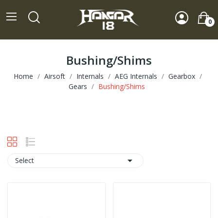
0
Bushing/Shims
Home
Airsoft
Internals
AEG Internals
Gearbox
Gears
Bushing/Shims

Select