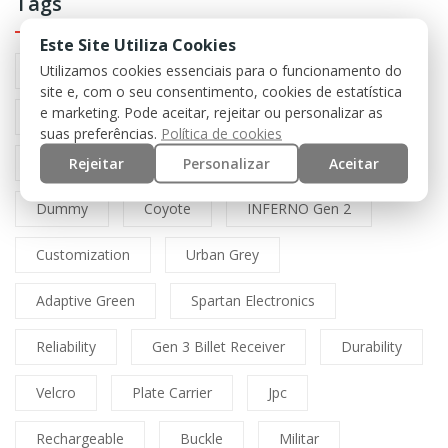
Tags
Este Site Utiliza Cookies
Utilizamos cookies essenciais para o funcionamento do
Preto
Black
Airsoft
Tan
site e, com o seu consentimento, cookies de estatística
e marketing. Pode aceitar, rejeitar ou personalizar as
Multicam
Mfh
Boné
Cordura
suas preferências.
Política de cookies
Lasercut
Spitfire
Direct Action
Rejeitar
Personalizar
Aceitar
Dummy
Coyote
INFERNO Gen 2
Customization
Urban Grey
Adaptive Green
Spartan Electronics
Reliability
Gen 3 Billet Receiver
Durability
Velcro
Plate Carrier
Jpc
Rechargeable
Buckle
Militar