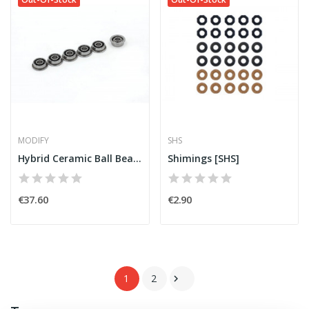
MODIFY
SHS
Hybrid Ceramic Ball Bearing 8mm (6 pieces)...
Shimings [SHS]
€37.60
€2.90
1
2
