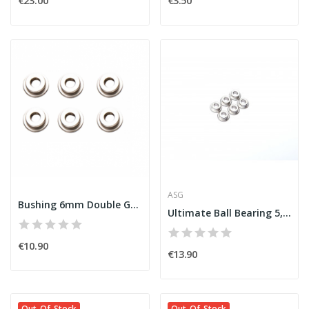
ASG
Bushing 6mm Double Groove [Homa]
Ultimate Ball Bearing 5,9mm RS Series (6pcs) [ASG]
€10.90
€13.90
Out-Of-Stock
Out-Of-Stock