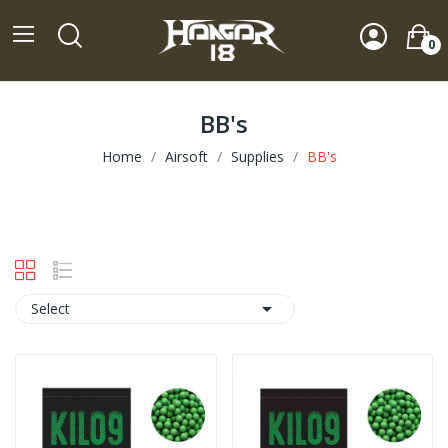
0
BB's
Home
Airsoft
Supplies
BB's

Select