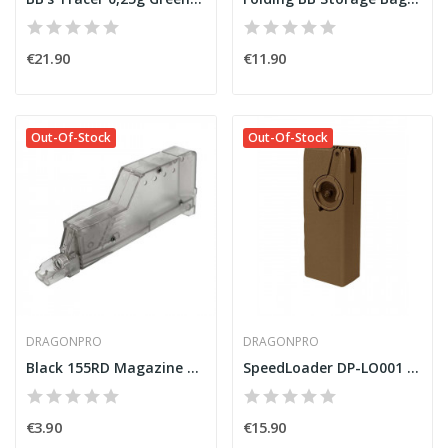
€21.90
€11.90
Out-Of-Stock
Out-Of-Stock
DRAGONPRO
DRAGONPRO
Black 155RD Magazine BB Loader [DragonPro]
SpeedLoader DP-LO001 (1000rds) Tan [DragonPro]
€3.90
€15.90