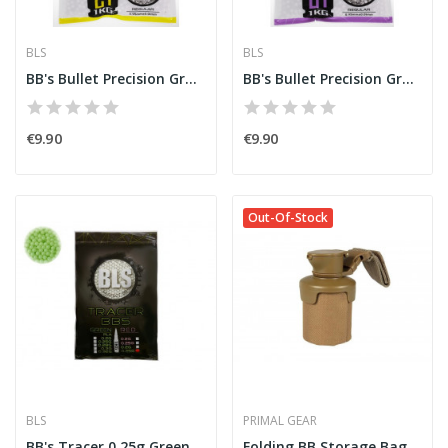
BLS
BLS
BB's Bullet Precision Grade 0,23g 1Kg [BLS]
BB's Bullet Precision Grade 0,20g 1Kg [BLS]
€9.90
€9.90
Out-Of-Stock
BLS
PRIMAL GEAR
BB's Tracer 0,25g Green 1Kg [BLS]
Folding BB Storage Bag Coyote [Primal Gear]