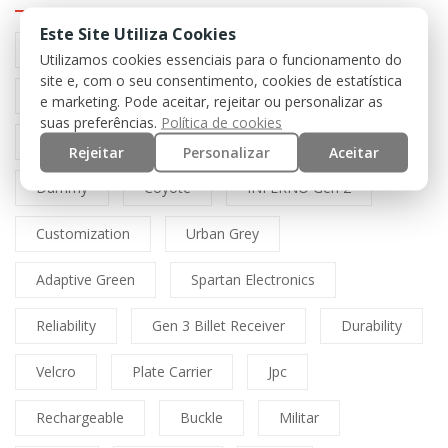
Este Site Utiliza Cookies
Preto
Black
Airsoft
Tan
Utilizamos cookies essenciais para o funcionamento do
site e, com o seu consentimento, cookies de estatística
Multicam
Mfh
Boné
Cordura
e marketing. Pode aceitar, rejeitar ou personalizar as
suas preferências.
Política de cookies
Lasercut
Spitfire
Direct Action
Rejeitar
Personalizar
Aceitar
Dummy
Coyote
INFERNO Gen 2
Customization
Urban Grey
Adaptive Green
Spartan Electronics
Reliability
Gen 3 Billet Receiver
Durability
Velcro
Plate Carrier
Jpc
Rechargeable
Buckle
Militar