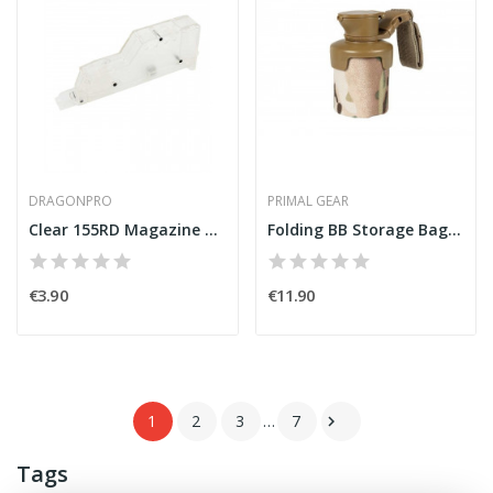
DRAGONPRO
PRIMAL GEAR
Clear 155RD Magazine BB Loader [DragonPro]
Folding BB Storage Bag Multicam [Primal Gear]
€3.90
€11.90
1
2
3
…
7

Tags