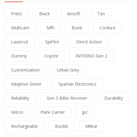
Preto
Black
Airsoft
Tan
Multicam
Mfh
Boné
Cordura
Lasercut
Spitfire
Direct Action
Dummy
Coyote
INFERNO Gen 2
Customization
Urban Grey
Adaptive Green
Spartan Electronics
Reliability
Gen 3 Billet Receiver
Durability
Velcro
Plate Carrier
Jpc
Rechargeable
Buckle
Militar