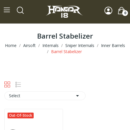
0
Barrel Stabelizer
Home
Airsoft
Internals
Sniper Internals
Inner Barrels
Barrel Stabelizer

Select
Out-Of-Stock