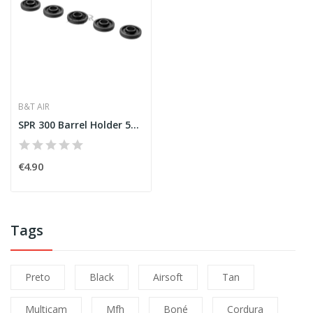
B&T AIR
SPR 300 Barrel Holder 5pcs [B&T AIR]
€4.90
Tags
Preto
Black
Airsoft
Tan
Multicam
Mfh
Boné
Cordura