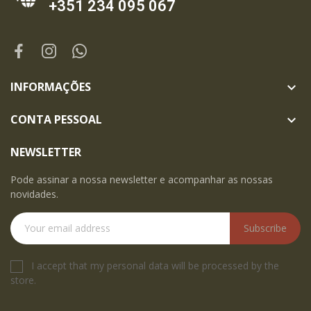
+351 234 095 067
INFORMAÇÕES

CONTA PESSOAL

NEWSLETTER
Pode assinar a nossa newsletter e acompanhar as nossas
novidades.
Subscribe
I accept that my personal data will be processed by the
store.