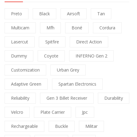
Preto
Black
Airsoft
Tan
Multicam
Mfh
Boné
Cordura
Lasercut
Spitfire
Direct Action
Dummy
Coyote
INFERNO Gen 2
Customization
Urban Grey
Adaptive Green
Spartan Electronics
Reliability
Gen 3 Billet Receiver
Durability
Velcro
Plate Carrier
Jpc
Rechargeable
Buckle
Militar