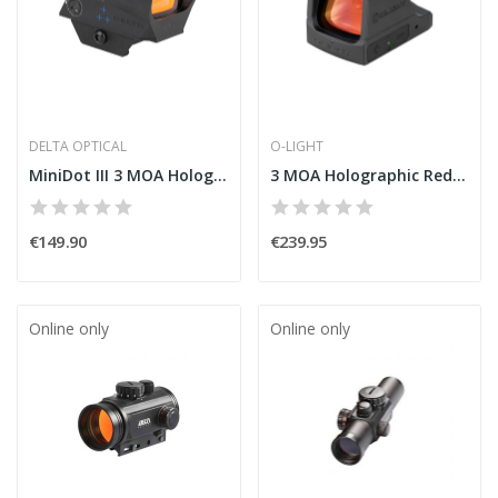
DELTA OPTICAL
O-LIGHT
MiniDot III 3 MOA Holographic Sight with Delta...
3 MOA Holographic Red/Green Dot Sight Osight
€149.90
€239.95
Online only
Online only