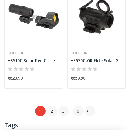
HOLOSUN
HOLOSUN
HS510C Solar Red Circle Dot Sight Combo with...
HE530C-GR Elite Solar Green Circle Dot Sight...
€623.90
€659.90
1
2
3
…
6

Tags