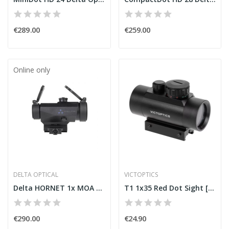
€289.00
€259.00
Online only
DELTA OPTICAL
VICTOPTICS
Delta HORNET 1x MOA Ultra-Compact Prism
T1 1x35 Red Dot Sight [VictOptics]
€290.00
€24.90