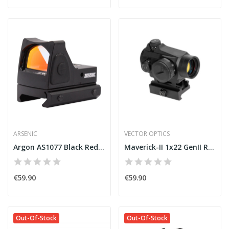
ARSENIC
VECTOR OPTICS
Argon AS1077 Black Red Dot Sight [Arsenic]
Maverick-II 1x22 GenII Red Dot Sight [Vector...
€59.90
€59.90
Out-Of-Stock
Out-Of-Stock