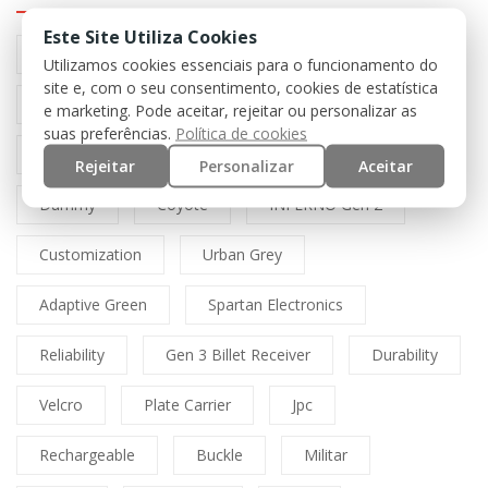
Este Site Utiliza Cookies
Preto
Black
Airsoft
Tan
Utilizamos cookies essenciais para o funcionamento do
site e, com o seu consentimento, cookies de estatística
Multicam
Mfh
Boné
Cordura
e marketing. Pode aceitar, rejeitar ou personalizar as
suas preferências.
Política de cookies
Lasercut
Spitfire
Direct Action
Rejeitar
Personalizar
Aceitar
Dummy
Coyote
INFERNO Gen 2
Customization
Urban Grey
Adaptive Green
Spartan Electronics
Reliability
Gen 3 Billet Receiver
Durability
Velcro
Plate Carrier
Jpc
Rechargeable
Buckle
Militar