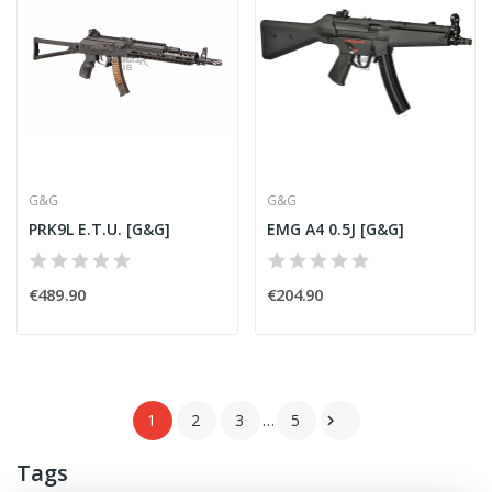
G&G
G&G
PRK9L E.T.U. [G&G]
EMG A4 0.5J [G&G]
€489.90
€204.90
1
2
3
…
5

Tags