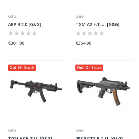
G&G
G&G
ARP 9 2.0 [G&G]
TGM A2 E.T.U. [G&G]
€301.90
€364.90
Out-Of-Stock
Out-Of-Stock
G&G
G&G
TGM A3 E.T.U. [G&G]
PRK9 RTS E.T.U. [G&G]