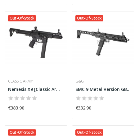
Out-Of-Stock
Out-Of-Stock
CLASSIC ARMY
G&G
Nemesis X9 [Classic Army]
SMC 9 Metal Version GBB Semi [G&G]
€383.90
€332.90
Out-Of-Stock
Out-Of-Stock