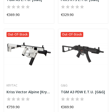
€369.90
€329.90
Out-Of-Stock
Out-Of-Stock
KRYTAC
G&G
Kriss Vector Alpine [Krytac]
TGM A3 PDW E.T.U. [G&G]
€759.90
€369.90