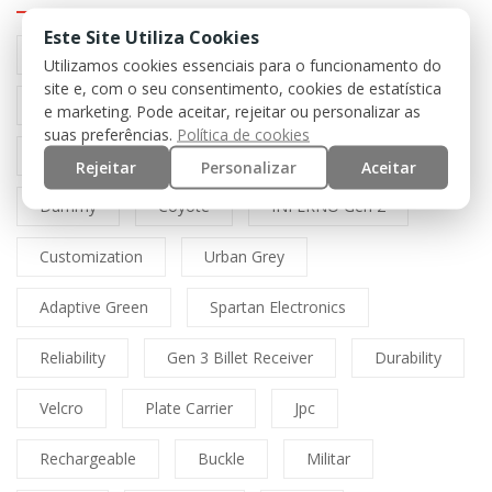
Este Site Utiliza Cookies
Preto
Black
Airsoft
Tan
Utilizamos cookies essenciais para o funcionamento do
site e, com o seu consentimento, cookies de estatística
Multicam
Mfh
Boné
Cordura
e marketing. Pode aceitar, rejeitar ou personalizar as
suas preferências.
Política de cookies
Lasercut
Spitfire
Direct Action
Rejeitar
Personalizar
Aceitar
Dummy
Coyote
INFERNO Gen 2
Customization
Urban Grey
Adaptive Green
Spartan Electronics
Reliability
Gen 3 Billet Receiver
Durability
Velcro
Plate Carrier
Jpc
Rechargeable
Buckle
Militar