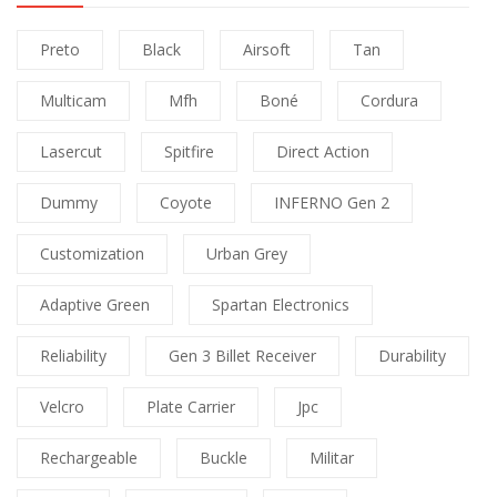
Preto
Black
Airsoft
Tan
Multicam
Mfh
Boné
Cordura
Lasercut
Spitfire
Direct Action
Dummy
Coyote
INFERNO Gen 2
Customization
Urban Grey
Adaptive Green
Spartan Electronics
Reliability
Gen 3 Billet Receiver
Durability
Velcro
Plate Carrier
Jpc
Rechargeable
Buckle
Militar