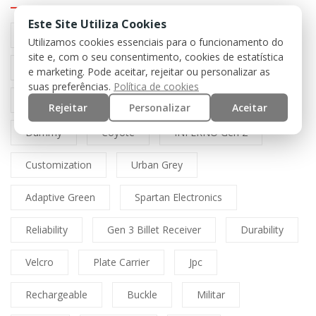
Este Site Utiliza Cookies
Preto
Black
Airsoft
Tan
Utilizamos cookies essenciais para o funcionamento do
site e, com o seu consentimento, cookies de estatística
Multicam
Mfh
Boné
Cordura
e marketing. Pode aceitar, rejeitar ou personalizar as
suas preferências.
Política de cookies
Lasercut
Spitfire
Direct Action
Rejeitar
Personalizar
Aceitar
Dummy
Coyote
INFERNO Gen 2
Customization
Urban Grey
Adaptive Green
Spartan Electronics
Reliability
Gen 3 Billet Receiver
Durability
Velcro
Plate Carrier
Jpc
Rechargeable
Buckle
Militar