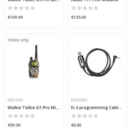
€109.90
€135.00
Online only
MIDLAND
BAOFENG
Walkie Talkie G7-Pro Mimetic Midland
D-3 programming Cable for UV-3R Series [Baofeng]
€99.90
€6.90