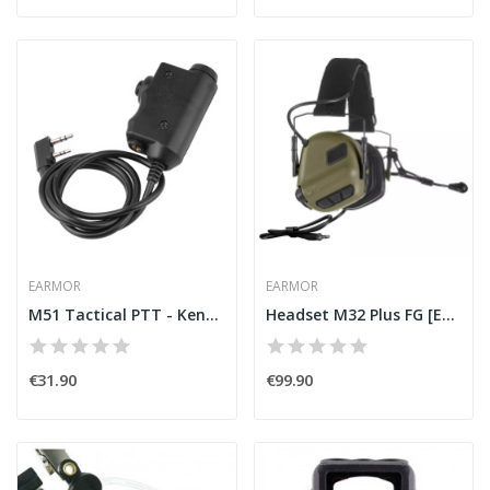
EARMOR
EARMOR
M51 Tactical PTT - Kenwood [Earmor]
Headset M32 Plus FG [Earmor]
€31.90
€99.90