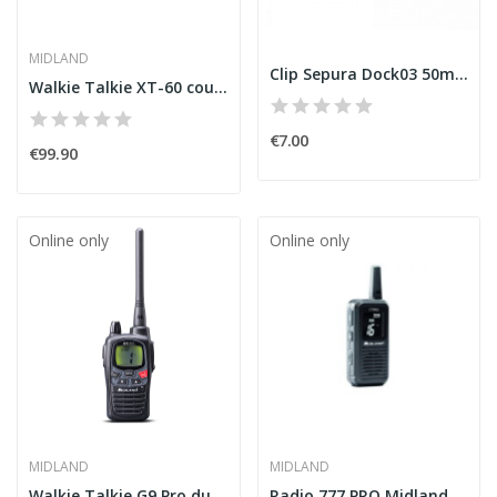
MIDLAND
Clip Sepura Dock03 50mm
Walkie Talkie XT-60 couple Midland
€7.00
€99.90
Online only
Online only
MIDLAND
MIDLAND
Walkie Talkie G9 Pro dual-band PMR446/LPD Midland
Radio 777 PRO Midland