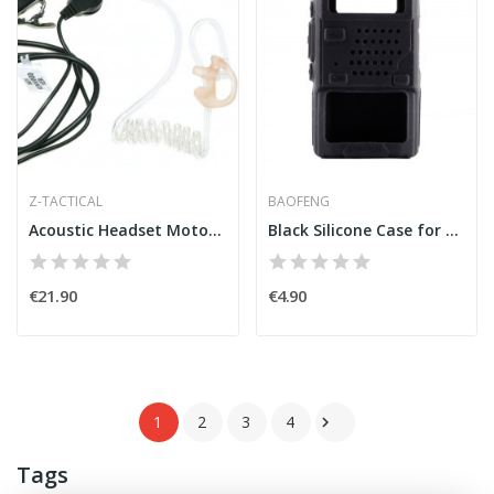
Z-TACTICAL
BAOFENG
Acoustic Headset Motorola 2-Pin[Z-Tactical]
Black Silicone Case for Baofeng UV-5R
€21.90
€4.90
1
2
3
4

Tags