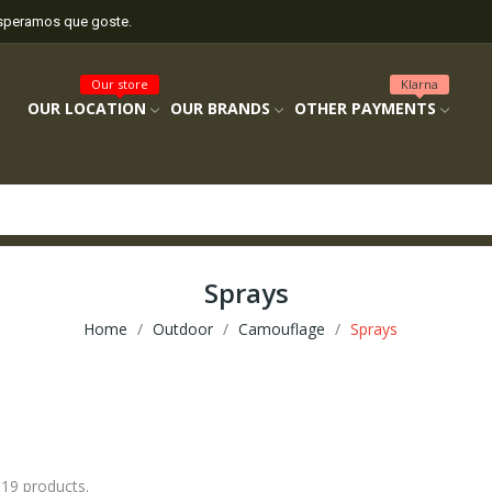
esperamos que goste.
Our store
Klarna
OUR LOCATION
OUR BRANDS
OTHER PAYMENTS
Sprays
Home
Outdoor
Camouflage
Sprays
 19 products.