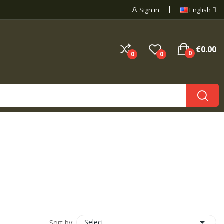
Sign in
English
€0.00
0
0
0

Select
Sort by: