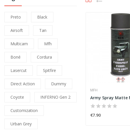
Preto
Black
Airsoft
Tan
Multicam
Mfh
Boné
Cordura
Lasercut
Spitfire
Direct Action
Dummy
MFH
Coyote
INFERNO Gen 2
Customization
€7.90
Urban Grey