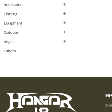
Accessories

Clothing

Equipment

Outdoor

Airguns

Others
IN
Que