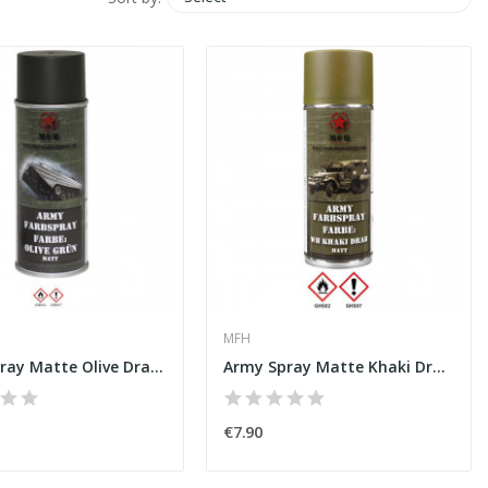
MFH
Army Spray Matte Olive Drab [MFH]
Army Spray Matte Khaki Drab [MFH]
€7.90