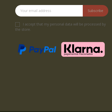
Subscribe
I accept that my personal data will be processed by
the store.