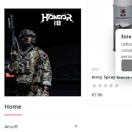
Este
Utili
conse
perso
MFH
Army Spray Matte 
€7.90
Home
Airsoft
