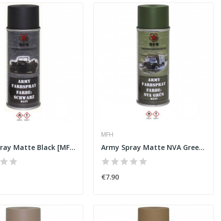
MFH
Army Spray Matte Black [MFH]
Army Spray Matte NVA Green [MFH]
€7.90