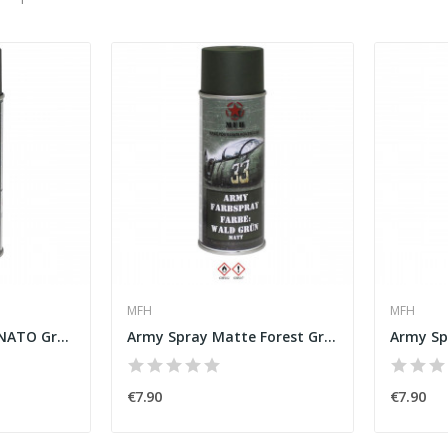
MFH
MFH
Army Spray Matte NATO Green [MFH]
Army Spray Matte Forest Green [MFH]
€7.90
€7.90