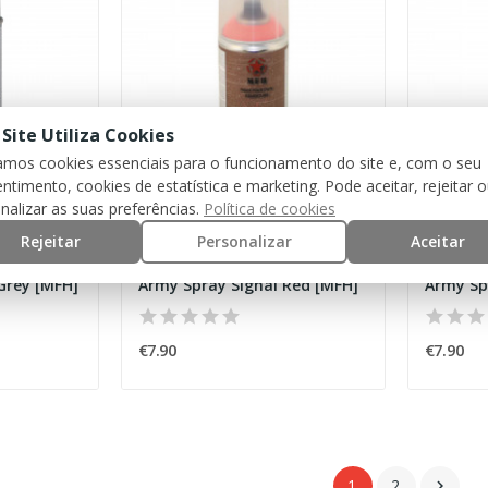
 Site Utiliza Cookies
zamos cookies essenciais para o funcionamento do site e, com o seu
ntimento, cookies de estatística e marketing. Pode aceitar, rejeitar 
nalizar as suas preferências.
Política de cookies
Rejeitar
Personalizar
Aceitar
MFH
MFH
Grey [MFH]
Army Spray Signal Red [MFH]
€7.90
€7.90
1
2
