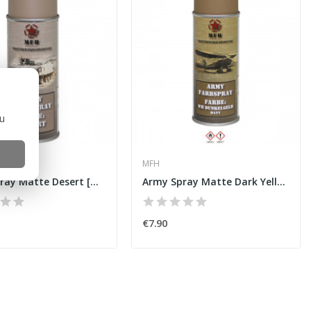
ou
MFH
Army Spray Matte Desert [MFH]
Army Spray Matte Dark Yellow [MFH]
€7.90