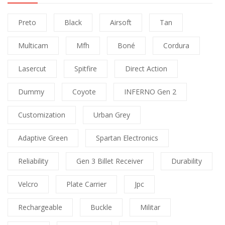
Preto
Black
Airsoft
Tan
Multicam
Mfh
Boné
Cordura
Lasercut
Spitfire
Direct Action
Dummy
Coyote
INFERNO Gen 2
Customization
Urban Grey
Adaptive Green
Spartan Electronics
Reliability
Gen 3 Billet Receiver
Durability
Velcro
Plate Carrier
Jpc
Rechargeable
Buckle
Militar