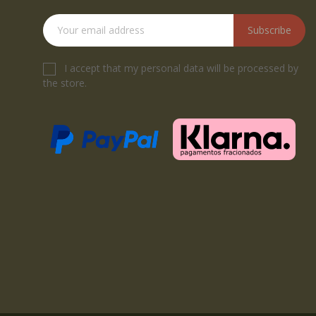
Subscribe
I accept that my personal data will be processed by
the store.