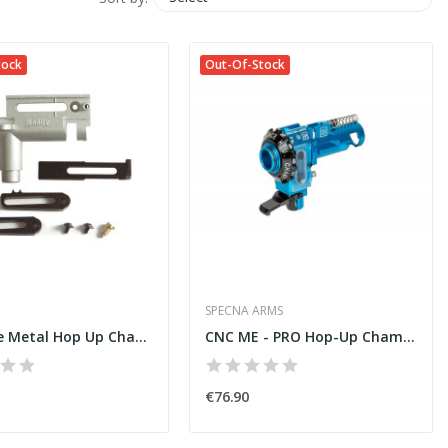
tock
Out-Of-Stock
SPECNA ARMS
Accurate Metal Hop Up Chamber for AK/AKS Series...
CNC ME - PRO Hop-Up Chamber for M4/M16 by Maxx...
€76.90