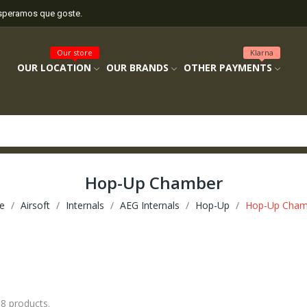
esperamos que goste.
Our store
Klarna
OUR LOCATION
OUR BRANDS
OTHER PAYMENTS
Hop-Up Chamber
e
Airsoft
Internals
AEG Internals
Hop-Up
Hop-Up Cham
 8 products.