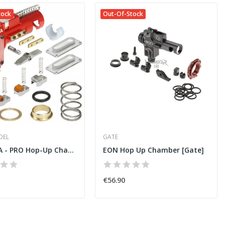
tock
Out-Of-Stock
DEL
GATE
CNC M4A - PRO Hop-Up Chamber [Maxx]
EON Hop Up Chamber [Gate]
€56.90