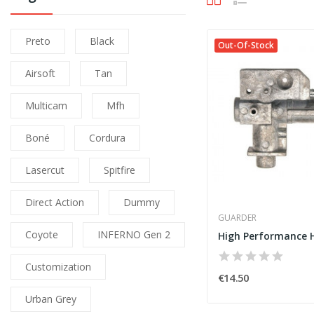
Preto
Black
Out-Of-Stock
Airsoft
Tan
Multicam
Mfh
Boné
Cordura
Lasercut
Spitfire
Direct Action
Dummy
GUARDER
Coyote
INFERNO Gen 2
Customization
€14.50
Urban Grey