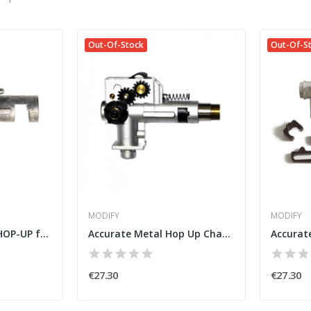
Out-Of-Stock
Out-Of-S
MODIFY
MODIFY
High Performance HOP-UP for M16/M4 and SR25 AEG...
Accurate Metal Hop Up Chamber for M16/M4 Series...
€27.30
€27.30