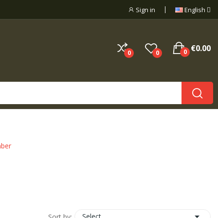
Sign in
English
€0.00
0
0
0
ber

Select
Sort by: