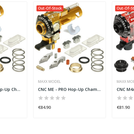
Out-Of-Stock
Out-Of-S
MAXX MODEL
MAXX MO
CNC ME - SPORT Hop-Up Chamber for M4/M16 [Maxx]
CNC ME - PRO Hop-Up Chamber for M4/M16 w/ LED...
€84.90
€81.90