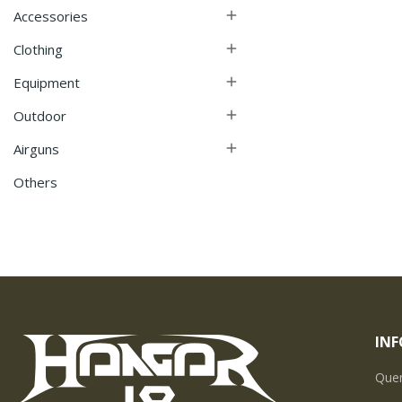
Accessories

Clothing

Equipment

Outdoor

Airguns

Others
IN
Que