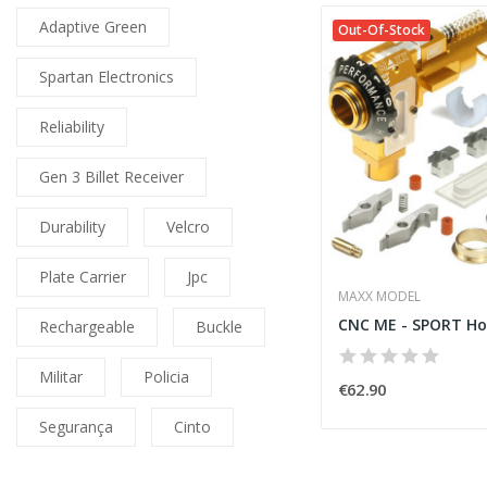
Adaptive Green
Out-Of-Stock
Spartan Electronics
Reliability
Gen 3 Billet Receiver
Durability
Velcro
Plate Carrier
Jpc
MAXX MODEL
Rechargeable
Buckle
Militar
Policia
€62.90
Segurança
Cinto