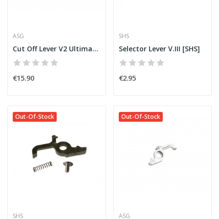
ASG
SHS
Cut Off Lever V2 Ultimate CNC [ASG]
Selector Lever V.III [SHS]
€15.90
€2.95
Out-Of-Stock
Out-Of-Stock
SHS
ASG