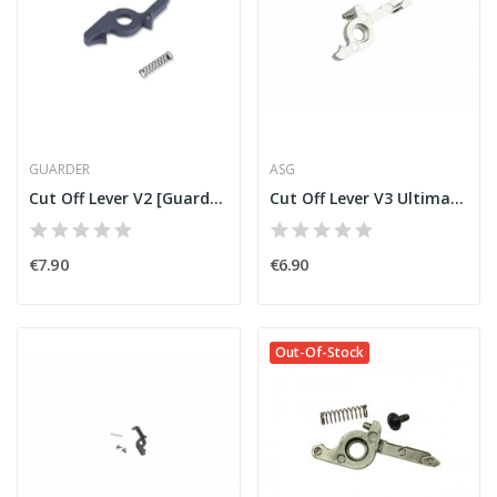
GUARDER
ASG
Cut Off Lever V2 [Guarder]
Cut Off Lever V3 Ultimate [ASG]
€7.90
€6.90
Out-Of-Stock