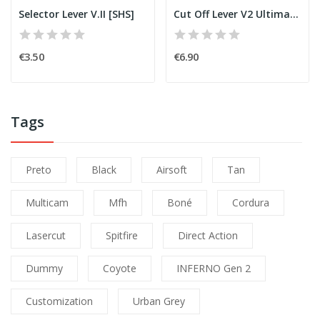
Selector Lever V.II [SHS]
Cut Off Lever V2 Ultimate [ASG]
€3.50
€6.90
Tags
Preto
Black
Airsoft
Tan
Multicam
Mfh
Boné
Cordura
Lasercut
Spitfire
Direct Action
Dummy
Coyote
INFERNO Gen 2
Customization
Urban Grey