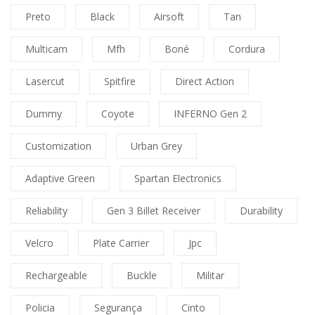
Preto
Black
Airsoft
Tan
Multicam
Mfh
Boné
Cordura
Lasercut
Spitfire
Direct Action
Dummy
Coyote
INFERNO Gen 2
Customization
Urban Grey
Adaptive Green
Spartan Electronics
Reliability
Gen 3 Billet Receiver
Durability
Velcro
Plate Carrier
Jpc
Rechargeable
Buckle
Militar
Policia
Segurança
Cinto