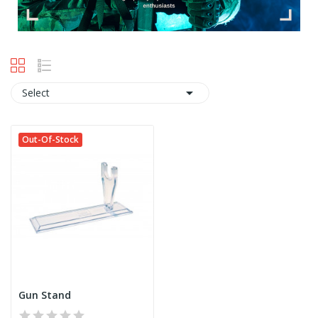

Select
Out-Of-Stock
Gun Stand