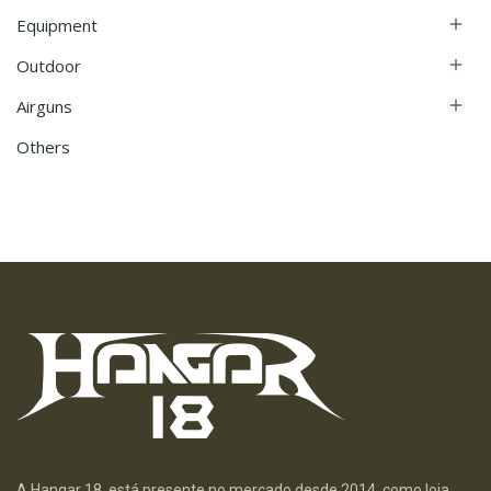
Equipment

Outdoor

Airguns

Others
A Hangar 18, está presente no mercado desde 2014, como loja