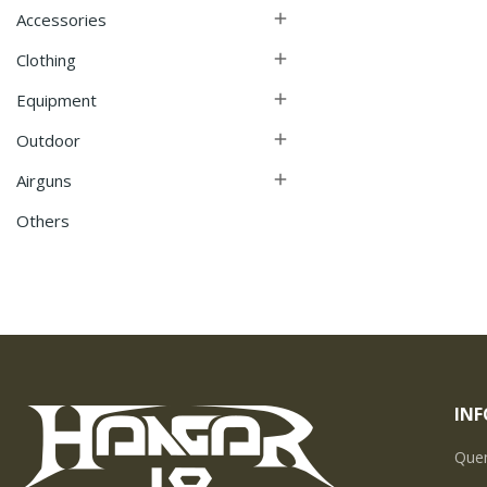
Accessories

Clothing

Equipment

Outdoor

Airguns

Others
IN
Que