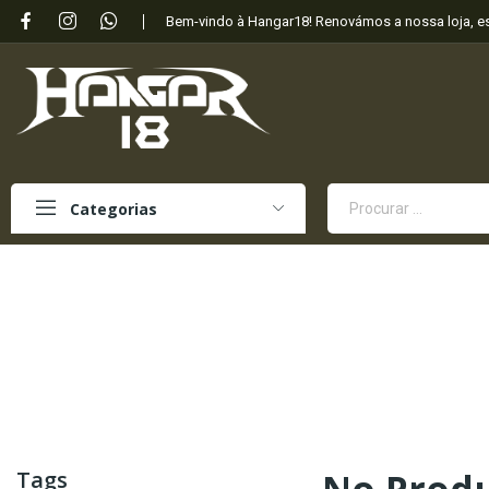
Bem-vindo à Hangar18! Renovámos a nossa loja, 
Categorias
Tags