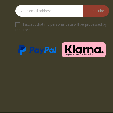
Subscribe
I accept that my personal data will be processed by
the store.