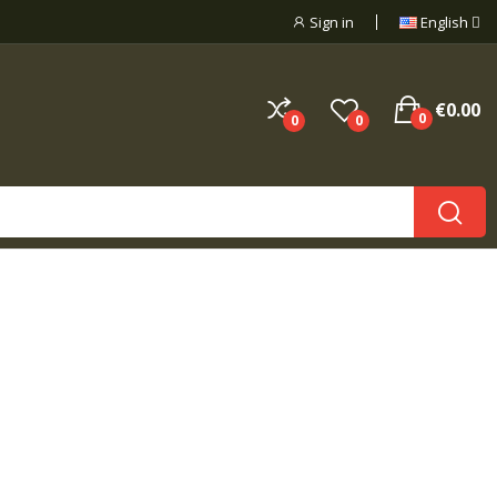
Sign in
English
€0.00
0
0
0