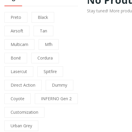
No Produ
Stay tuned! More produ
Preto
Black
Airsoft
Tan
Multicam
Mfh
Boné
Cordura
Lasercut
Spitfire
Direct Action
Dummy
Coyote
INFERNO Gen 2
Customization
Urban Grey