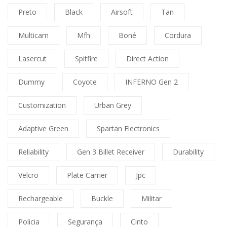
Preto
Black
Airsoft
Tan
Multicam
Mfh
Boné
Cordura
Lasercut
Spitfire
Direct Action
Dummy
Coyote
INFERNO Gen 2
Customization
Urban Grey
Adaptive Green
Spartan Electronics
Reliability
Gen 3 Billet Receiver
Durability
Velcro
Plate Carrier
Jpc
Rechargeable
Buckle
Militar
Policia
Segurança
Cinto