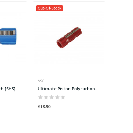
Out-Of-Stock
ASG
th [SHS]
Ultimate Piston Polycarbonate M170 [ASG]
€18.90