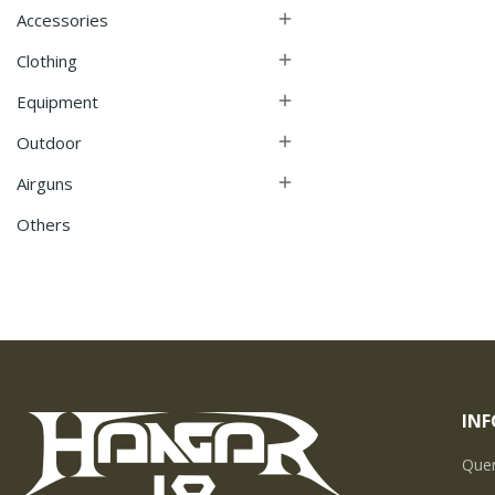
Accessories

Clothing

Equipment

Outdoor

Airguns

Others
IN
Que