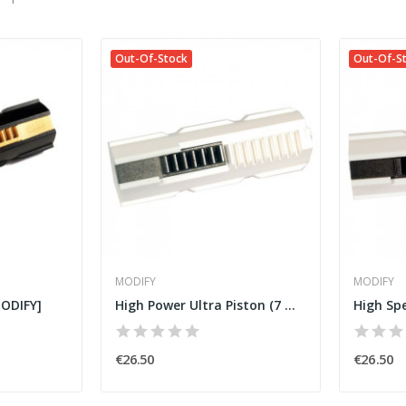
Out-Of-Stock
Out-Of-S
MODIFY
MODIFY
ODIFY]
High Power Ultra Piston (7 Metal Teeth) [MODIFY]
€26.50
€26.50