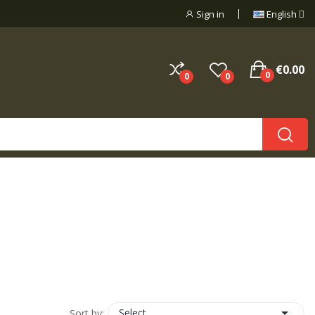
Sign in
English
€0.00
0
0
0

Select
Sort by: