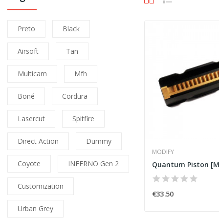
Preto
Black
Airsoft
Tan
Multicam
Mfh
Boné
Cordura
Lasercut
Spitfire
Direct Action
Dummy
MODIFY
Coyote
INFERNO Gen 2
Quantum Piston [M
Customization
€33.50
Urban Grey