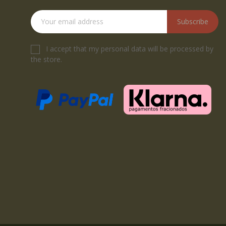
Subscribe
I accept that my personal data will be processed by
the store.