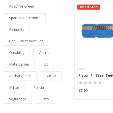
Adaptive Green
Out-Of-Stock
Spartan Electronics
Reliability
Gen 3 Billet Receiver
Durability
Velcro
Plate Carrier
Jpc
SHS
Piston 14 Steel Tee
Rechargeable
Buckle
Militar
Policia
€7.90
Segurança
Cinto