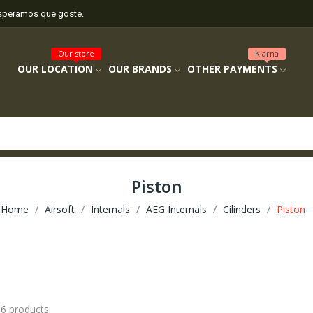
esperamos que goste.
Our store
Klarna
OUR LOCATION
OUR BRANDS
OTHER PAYMENTS
Piston
Home
Airsoft
Internals
AEG Internals
Cilinders
Piston
 6 products.