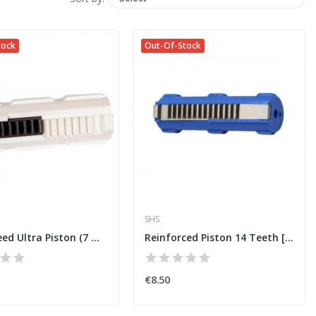
tock
Out-Of-Stock
SHS
High Speed Ultra Piston (7 Metal Teeth) [MODIFY]
Reinforced Piston 14 Teeth [SHS]
€8.50