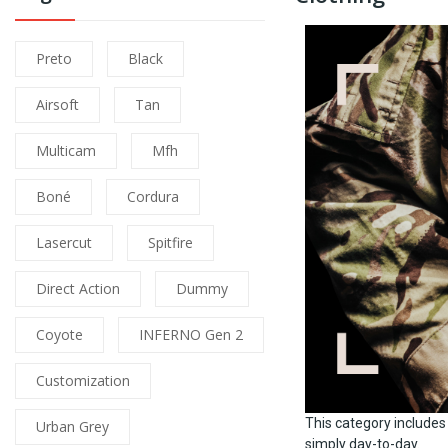
Preto
Black
Airsoft
Tan
Multicam
Mfh
Boné
Cordura
Lasercut
Spitfire
Direct Action
Dummy
Coyote
INFERNO Gen 2
Customization
This category includes a
Urban Grey
simply day-to-day.