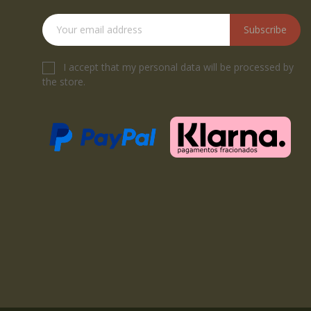
Subscribe
I accept that my personal data will be processed by
the store.