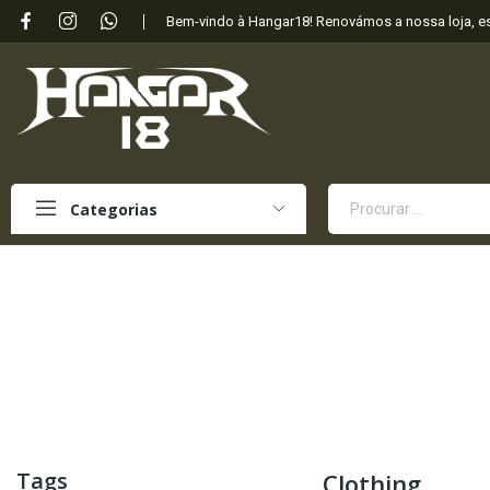
Bem-vindo à Hangar18! Renovámos a nossa loja, 
Categorias
Tags
Clothing