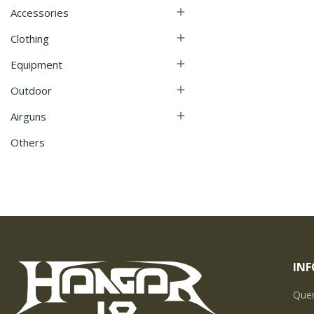
Accessories

Clothing

Equipment

Outdoor

Airguns

Others
IN
Que