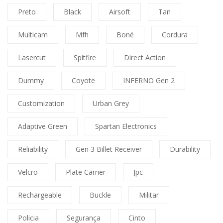
Preto
Black
Airsoft
Tan
Multicam
Mfh
Boné
Cordura
Lasercut
Spitfire
Direct Action
Dummy
Coyote
INFERNO Gen 2
Customization
Urban Grey
Adaptive Green
Spartan Electronics
Reliability
Gen 3 Billet Receiver
Durability
Velcro
Plate Carrier
Jpc
Rechargeable
Buckle
Militar
Policia
Segurança
Cinto