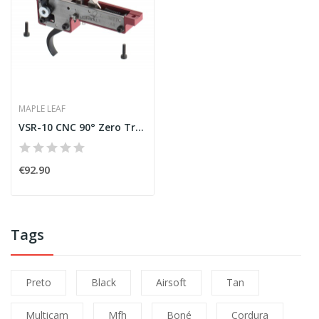
MAPLE LEAF
VSR-10 CNC 90° Zero Trigger Group Gen 3 [Maple...
€92.90
Tags
Preto
Black
Airsoft
Tan
Multicam
Mfh
Boné
Cordura