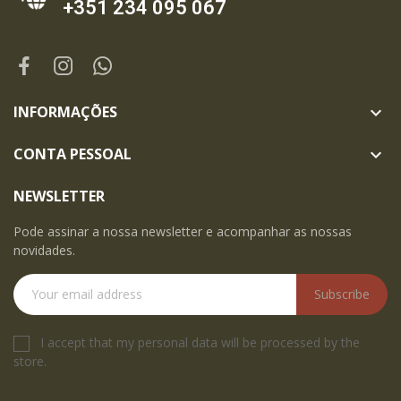
+351 234 095 067
INFORMAÇÕES

CONTA PESSOAL

NEWSLETTER
Pode assinar a nossa newsletter e acompanhar as nossas
novidades.
Subscribe
I accept that my personal data will be processed by the
store.