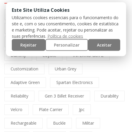
Este Site Utiliza Cookies
Preto
Black
Airsoft
Tan
Utilizamos cookies essenciais para o funcionamento do
site e, com o seu consentimento, cookies de estatística
Multicam
Mfh
Boné
Cordura
e marketing. Pode aceitar, rejeitar ou personalizar as
suas preferências.
Política de cookies
Lasercut
Spitfire
Direct Action
Rejeitar
Personalizar
Aceitar
Dummy
Coyote
INFERNO Gen 2
Customization
Urban Grey
Adaptive Green
Spartan Electronics
Reliability
Gen 3 Billet Receiver
Durability
Velcro
Plate Carrier
Jpc
Rechargeable
Buckle
Militar