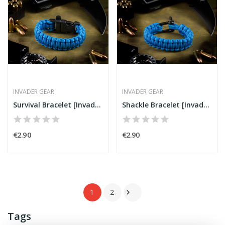
INVADER GEAR
INVADER GEAR
Survival Bracelet [Invader Gear]
Shackle Bracelet [Invader Gear]
€2.90
€2.90
1
2

Tags