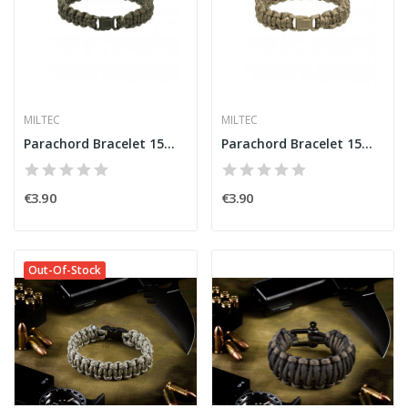
MILTEC
MILTEC
Parachord Bracelet 15mm Olive [Miltec]
Parachord Bracelet 15mm Coyote [Miltec]
€3.90
€3.90
Out-Of-Stock