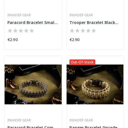
INVADER GEAR
INVADER GEAR
Paracord Bracelet Small Buckle ACU Camo...
Trooper Bracelet Blackops [Invader Gear]
€2.90
€2.90
Out-Of-Stock
INVADER GEAR
INVADER GEAR
Paracord Bracelet Compact Army Green [Invader...
Ranger Bracelet [Invader Gear]