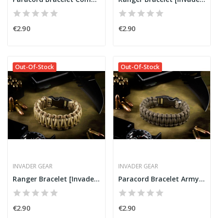
€2.90
€2.90
Out-Of-Stock
Out-Of-Stock
INVADER GEAR
INVADER GEAR
Ranger Bracelet [Invader Gear]
Paracord Bracelet Army Green [Invader Gear]
€2.90
€2.90