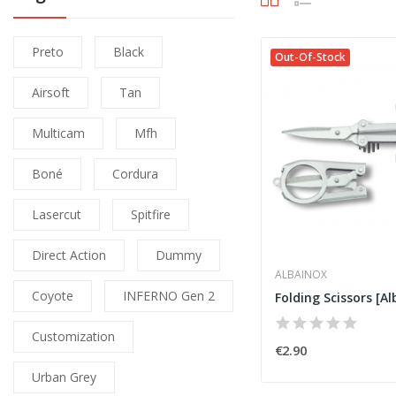
Preto
Black
Out-Of-Stock
Airsoft
Tan
Multicam
Mfh
Boné
Cordura
Lasercut
Spitfire
Direct Action
Dummy
ALBAINOX
Coyote
INFERNO Gen 2
Folding Scissors [A
Customization
€2.90
Urban Grey