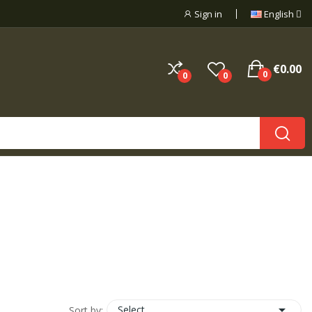
Sign in
English
€0.00
0
0
0

Select
Sort by: