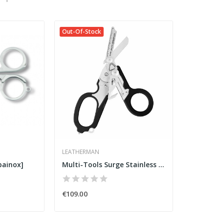
Out-Of-Stock
LEATHERMAN
lbainox]
Multi-Tools Surge Stainless Steel [Leatherman]
€109.00