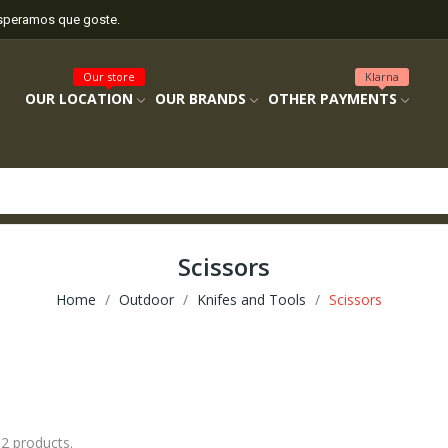
esperamos que goste.
Our store
Klarna
OUR LOCATION
OUR BRANDS
OTHER PAYMENTS
Scissors
Home
Outdoor
Knifes and Tools
Scissors
 2 products.