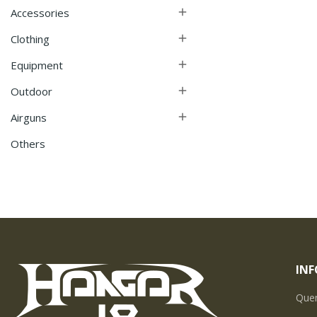
Accessories

Clothing

Equipment

Outdoor

Airguns

Others
IN
Que