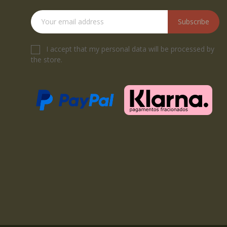
Subscribe
I accept that my personal data will be processed by
the store.