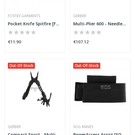
FOSTEX GARMENTS
GERBER
Pocket Knife Spitfire [Fostex]
Multi-Plier 600 - Needlenose with Carbide...
€11.90
€107.12
Out-Of-Stock
Out-Of-Stock
GERBER
SOG KNIVES
Compact Sport - Multi-Plier 40 [Gerber]
PowerAccess Assist [SOG Knives]