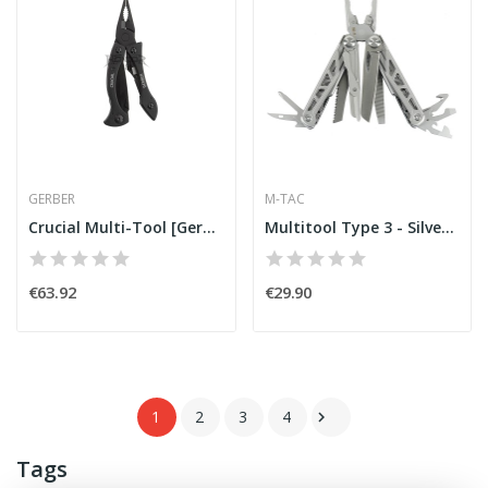
GERBER
M-TAC
Crucial Multi-Tool [Gerber]
Multitool Type 3 - Silver [M-Tac]
€63.92
€29.90
1
2
3
4

Tags