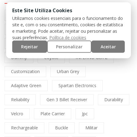
Este Site Utiliza Cookies
Preto
Black
Airsoft
Tan
Utilizamos cookies essenciais para o funcionamento do
site e, com o seu consentimento, cookies de estatística
Multicam
Mfh
Boné
Cordura
e marketing. Pode aceitar, rejeitar ou personalizar as
suas preferências.
Política de cookies
Lasercut
Spitfire
Direct Action
Rejeitar
Personalizar
Aceitar
Dummy
Coyote
INFERNO Gen 2
Customization
Urban Grey
Adaptive Green
Spartan Electronics
Reliability
Gen 3 Billet Receiver
Durability
Velcro
Plate Carrier
Jpc
Rechargeable
Buckle
Militar