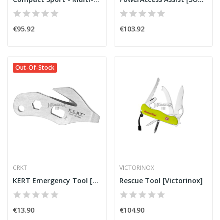
€95.92
€103.92
Out-Of-Stock
CRKT
VICTORINOX
KERT Emergency Tool [CRKT]
Rescue Tool [Victorinox]
€13.90
€104.90