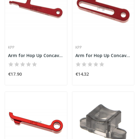
KPP
KPP
Arm for Hop Up Concave L96 Evo [KPP]
Arm for Hop Up Concave Cyma 702 [KPP]
€17.90
€14.32