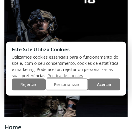
Este Site Utiliza Cookies
Utilizamos cookies essenciais para o funcionamento do
site e, com o seu consentimento, cookies de estatística
e marketing. Pode aceitar, rejeitar ou personalizar as
suas preferências.
Política de cookies
Rejeitar
Personalizar
Aceitar
Home