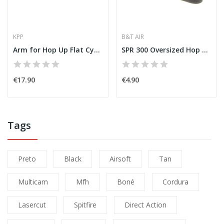
KPP
B&T AIR
Arm for Hop Up Flat Cyma 702 [KPP]
SPR 300 Oversized Hop Up Plate [B&T AIR]
€17.90
€4.90
Tags
Preto
Black
Airsoft
Tan
Multicam
Mfh
Boné
Cordura
Lasercut
Spitfire
Direct Action