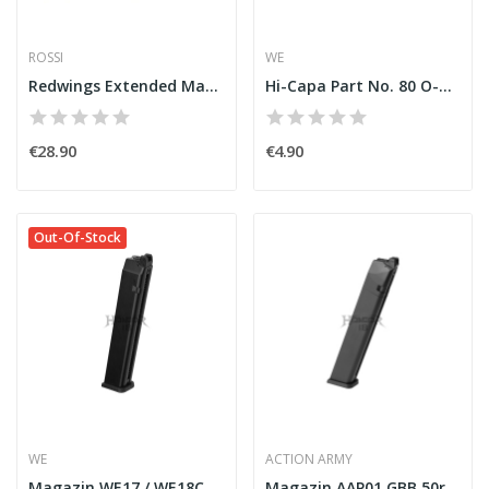
ROSSI
WE
Redwings Extended Mag [Rossi]
Hi-Capa Part No. 80 O-Ring [WE]
€28.90
€4.90
Out-Of-Stock
WE
ACTION ARMY
Magazin WE17 / WE18C GBB Extended Capacity...
Magazin AAP01 GBB 50rds [Action Army]