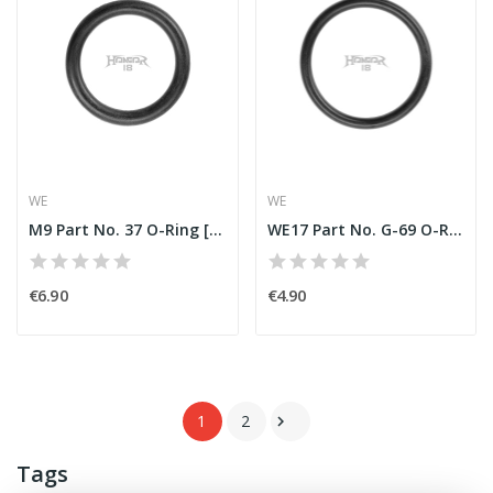
WE
WE
M9 Part No. 37 O-Ring [WE]
WE17 Part No. G-69 O-Ring [WE]
€6.90
€4.90
1
2

Tags