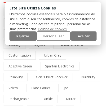
Este Site Utiliza Cookies
Preto
Black
Airsoft
Tan
Utilizamos cookies essenciais para o funcionamento do
site e, com o seu consentimento, cookies de estatística
Multicam
Mfh
Boné
Cordura
e marketing. Pode aceitar, rejeitar ou personalizar as
suas preferências.
Política de cookies
Lasercut
Spitfire
Direct Action
Rejeitar
Personalizar
Aceitar
Dummy
Coyote
INFERNO Gen 2
Customization
Urban Grey
Adaptive Green
Spartan Electronics
Reliability
Gen 3 Billet Receiver
Durability
Velcro
Plate Carrier
Jpc
Rechargeable
Buckle
Militar