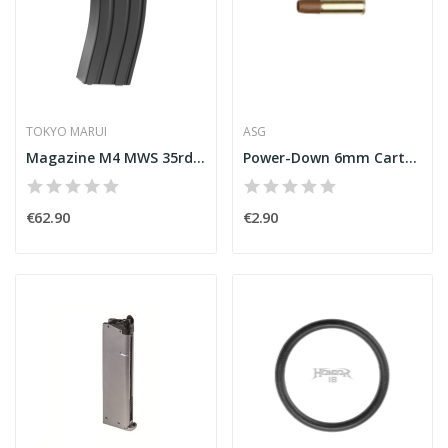
TOKYO MARUI
ASG
Magazine M4 MWS 35rds - Black [Marui]
Power-Down 6mm Cartridge for Dan Wesson [ASG]
€62.90
€2.90