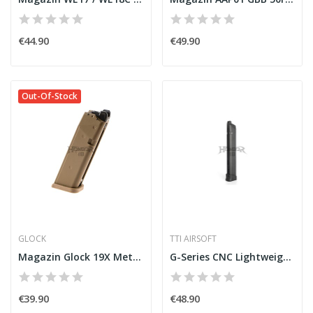
€44.90
€49.90
Out-Of-Stock
GLOCK
TTI AIRSOFT
Magazin Glock 19X Metal Version GBB [Glock]
G-Series CNC Lightweight Magazine 50rds [TTI...
€39.90
€48.90