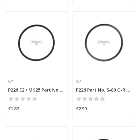
WE
WE
P226 E2 / MK25 Part No. S-80 O-Ring [WE]
P226 Part No. S-80 O-Ring [WE]
€1.83
€2.90