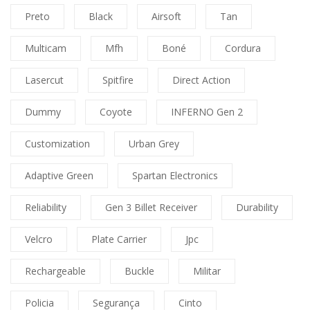
Preto
Black
Airsoft
Tan
Multicam
Mfh
Boné
Cordura
Lasercut
Spitfire
Direct Action
Dummy
Coyote
INFERNO Gen 2
Customization
Urban Grey
Adaptive Green
Spartan Electronics
Reliability
Gen 3 Billet Receiver
Durability
Velcro
Plate Carrier
Jpc
Rechargeable
Buckle
Militar
Policia
Segurança
Cinto