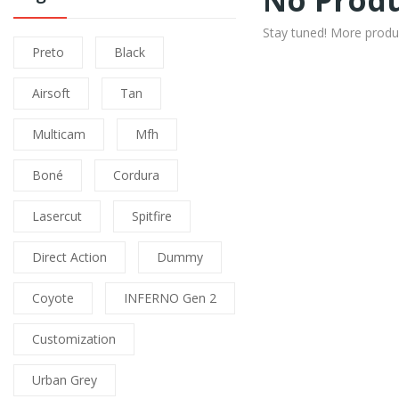
No Produ
Stay tuned! More produ
Preto
Black
Airsoft
Tan
Multicam
Mfh
Boné
Cordura
Lasercut
Spitfire
Direct Action
Dummy
Coyote
INFERNO Gen 2
Customization
Urban Grey