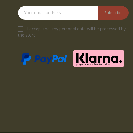
Subscribe
I accept that my personal data will be processed by
the store.