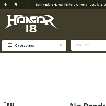
Bem-vindo à Hangar18! Renovámos a nossa loja, 
Categorias
Tags