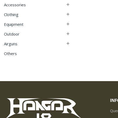
Accessories

Clothing

Equipment

Outdoor

Airguns

Others
IN
Que