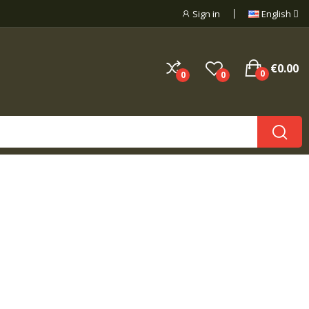
Sign in
English
€0.00
0
0
0