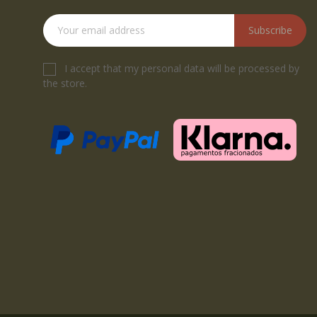
Subscribe
I accept that my personal data will be processed by
the store.