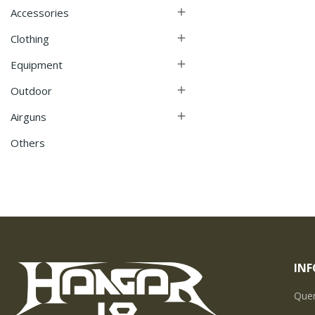
Accessories

Clothing

Equipment

Outdoor

Airguns

Others
IN
Que