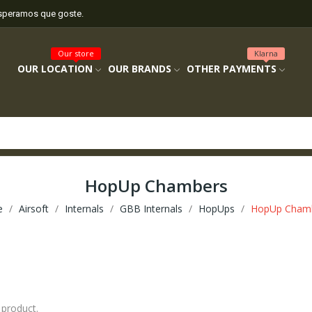
esperamos que goste.
Our store
Klarna
OUR LOCATION
OUR BRANDS
OTHER PAYMENTS
HopUp Chambers
e
Airsoft
Internals
GBB Internals
HopUps
HopUp Cham
 product.