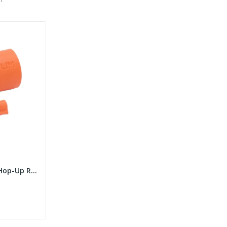
4UANTUM Friction Hop-Up Rubber for GBB [4UAD]