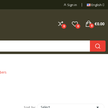
Sign in
English
€0.00
0
0
0
bers

Select
Sort by: