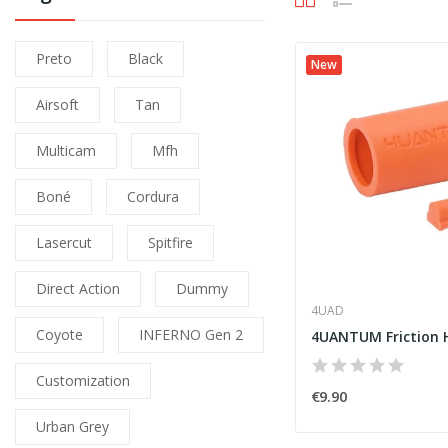
Preto
Black
New
Airsoft
Tan
Multicam
Mfh
Boné
Cordura
Lasercut
Spitfire
Direct Action
Dummy
4UAD
Coyote
INFERNO Gen 2
Customization
€9.90
Urban Grey