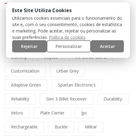
Este Site Utiliza Cookies
Preto
Black
Airsoft
Tan
Utilizamos cookies essenciais para o funcionamento do
site e, com o seu consentimento, cookies de estatística
Multicam
Mfh
Boné
Cordura
e marketing. Pode aceitar, rejeitar ou personalizar as
suas preferências.
Política de cookies
Lasercut
Spitfire
Direct Action
Rejeitar
Personalizar
Aceitar
Dummy
Coyote
INFERNO Gen 2
Customization
Urban Grey
Adaptive Green
Spartan Electronics
Reliability
Gen 3 Billet Receiver
Durability
Velcro
Plate Carrier
Jpc
Rechargeable
Buckle
Militar