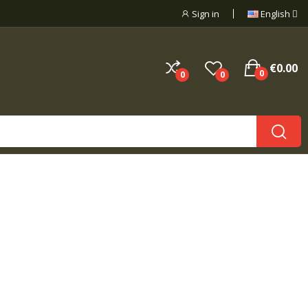
Sign in
English
€0.00
0
0
0