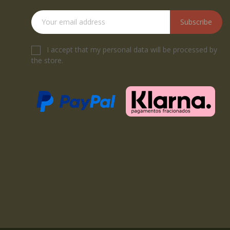
Subscribe
I accept that my personal data will be processed by
the store.