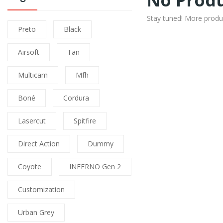
No Produ
Stay tuned! More produ
Preto
Black
Airsoft
Tan
Multicam
Mfh
Boné
Cordura
Lasercut
Spitfire
Direct Action
Dummy
Coyote
INFERNO Gen 2
Customization
Urban Grey