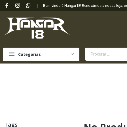
Bem-vindo à Hangar18! Renovámos a nossa loja, 
Categorias
Tags