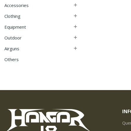
Accessories

Clothing

Equipment

Outdoor

Airguns

Others
IN
Que