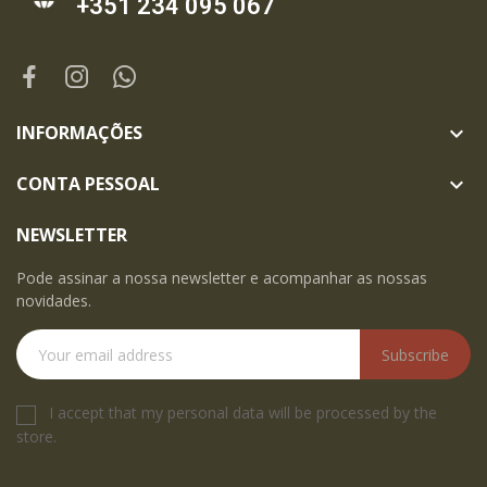
+351 234 095 067
INFORMAÇÕES

CONTA PESSOAL

NEWSLETTER
Pode assinar a nossa newsletter e acompanhar as nossas
novidades.
Subscribe
I accept that my personal data will be processed by the
store.