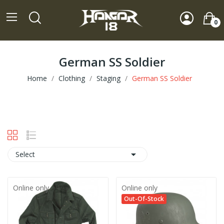
0
German SS Soldier
Home
Clothing
Staging
German SS Soldier

Select
Online only
Online only
Out-Of-Stock