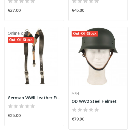
€27.00
€45.00
Online only
Out-Of-Stock
Out-Of-Stock
MFH
German WWII Leather Field Suspenders
OD WW2 Steel Helmet
€25.00
€79.90