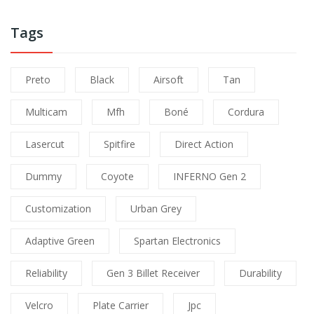
Tags
Preto
Black
Airsoft
Tan
Multicam
Mfh
Boné
Cordura
Lasercut
Spitfire
Direct Action
Dummy
Coyote
INFERNO Gen 2
Customization
Urban Grey
Adaptive Green
Spartan Electronics
Reliability
Gen 3 Billet Receiver
Durability
Velcro
Plate Carrier
Jpc