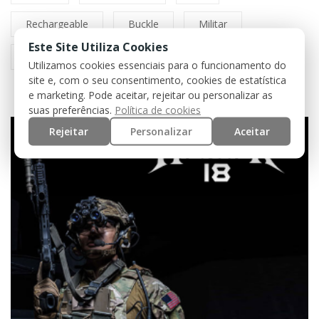
Rechargeable
Buckle
Militar
Este Site Utiliza Cookies
Policia
Segurança
Cinto
Utilizamos cookies essenciais para o funcionamento do
site e, com o seu consentimento, cookies de estatística
e marketing. Pode aceitar, rejeitar ou personalizar as
suas preferências.
Política de cookies
Rejeitar
Personalizar
Aceitar