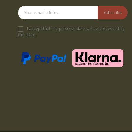
Subscribe
I accept that my personal data will be processed by
the store.