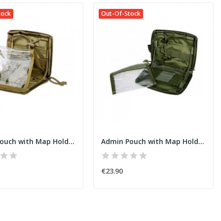
tock
Out-Of-Stock
Admin Pouch with Map Holder Coyote
Admin Pouch with Map Holder Olive
€23.90