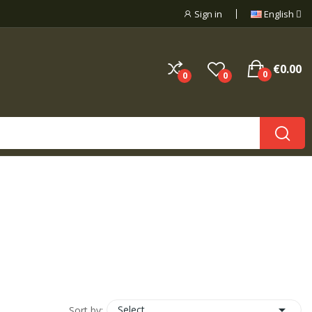
Sign in
English
€0.00
0
0
0

Select
Sort by: