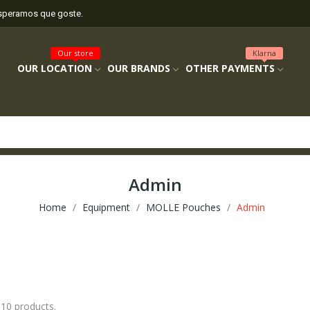
esperamos que goste.
Our store
Klarna
OUR LOCATION
OUR BRANDS
OTHER PAYMENTS
Admin
Home
Equipment
MOLLE Pouches
Admin
 10 products.