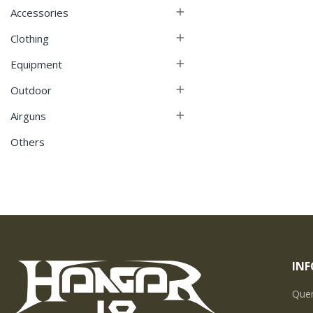
Accessories

Clothing

Equipment

Outdoor

Airguns

Others
IN
Que