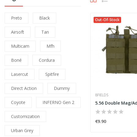
Preto
Black
Out-Of-Stock
Airsoft
Tan
Multicam
Mfh
Boné
Cordura
Lasercut
Spitfire
Direct Action
Dummy
8FIELDS
Coyote
INFERNO Gen 2
Customization
€9.90
Urban Grey