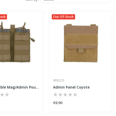
tock
Out-Of-Stock
8FIELDS
5.56 Double Mag/Admin Pouch Coyote
Admin Panel Coyote
€6.90