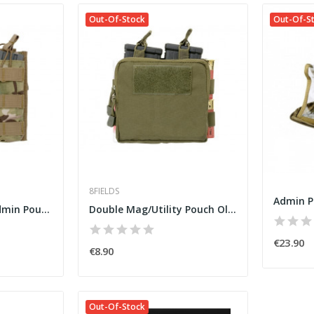
Out-Of-Stock
Out-Of-S
8FIELDS
5.56 Double Mag/Admin Pouch Multicam
Double Mag/Utility Pouch Olive
€23.90
€8.90
Out-Of-Stock