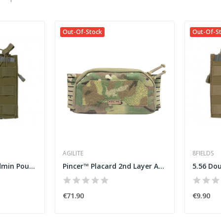
Out-Of-Stock
Out-Of-S
AGILITE
8FIELDS
5.56 Double Mag/Admin Pouch Olive
Pincer™ Placard 2nd Layer Admin Pouch Multicam...
€71.90
€9.90