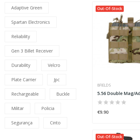
Adaptive Green
Out-Of-Stock
Spartan Electronics
Reliability
Gen 3 Billet Receiver
Durability
Velcro
Plate Carrier
Jpc
8FIELDS
Rechargeable
Buckle
Militar
Policia
€9.90
Segurança
Cinto
Out-Of-Stock