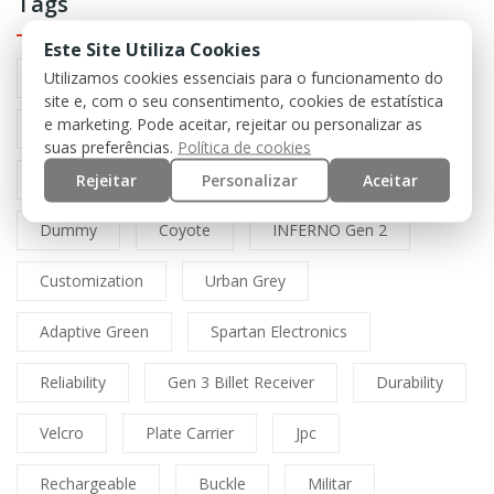
Tags
Este Site Utiliza Cookies
Utilizamos cookies essenciais para o funcionamento do
Preto
Black
Airsoft
Tan
site e, com o seu consentimento, cookies de estatística
e marketing. Pode aceitar, rejeitar ou personalizar as
Multicam
Mfh
Boné
Cordura
suas preferências.
Política de cookies
Lasercut
Spitfire
Direct Action
Rejeitar
Personalizar
Aceitar
Dummy
Coyote
INFERNO Gen 2
Customization
Urban Grey
Adaptive Green
Spartan Electronics
Reliability
Gen 3 Billet Receiver
Durability
Velcro
Plate Carrier
Jpc
Rechargeable
Buckle
Militar