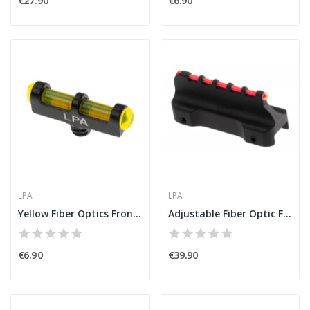
LPA
LPA
Yellow Fiber Optics Front Sight for 5X40 Thread...
Adjustable Fiber Optic Front Sight for 6-8mm...
€6.90
€39.90