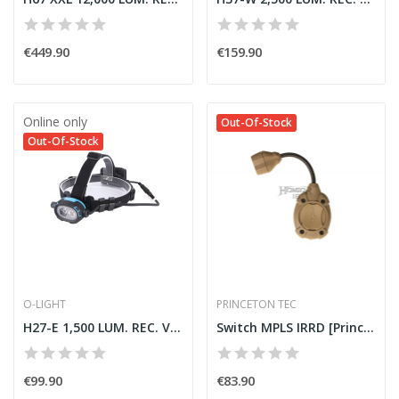
€449.90
€159.90
Online only
Out-Of-Stock
Out-Of-Stock
O-LIGHT
PRINCETON TEC
H27-E 1,500 LUM. REC. V2020
Switch MPLS IRRD [Princeton Tec]
€99.90
€83.90