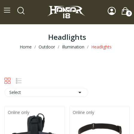
0
Headlights
Home
Outdoor
Illumination
Headlights

Select
Online only
Online only