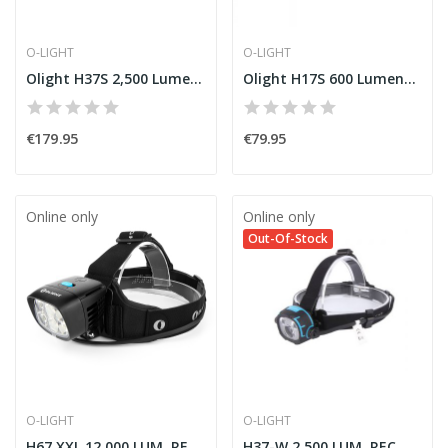
O-LIGHT
O-LIGHT
Olight H37S 2,500 Lumens LED Headlamp
Olight H17S 600 Lumens LED Headlamp
€179.95
€79.95
Online only
Online only
Out-Of-Stock
O-LIGHT
O-LIGHT
H67 XXL 12,000 LUM. REC. V2021
H37-W 2,500 LUM. REC. V2020