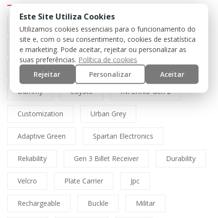
Este Site Utiliza Cookies
Preto
Black
Airsoft
Tan
Utilizamos cookies essenciais para o funcionamento do
site e, com o seu consentimento, cookies de estatística
Multicam
Mfh
Boné
Cordura
e marketing. Pode aceitar, rejeitar ou personalizar as
suas preferências.
Política de cookies
Lasercut
Spitfire
Direct Action
Rejeitar
Personalizar
Aceitar
Dummy
Coyote
INFERNO Gen 2
Customization
Urban Grey
Adaptive Green
Spartan Electronics
Reliability
Gen 3 Billet Receiver
Durability
Velcro
Plate Carrier
Jpc
Rechargeable
Buckle
Militar