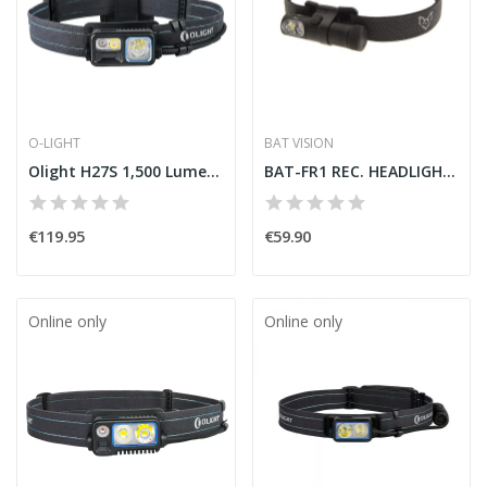
O-LIGHT
BAT VISION
Olight H27S 1,500 Lumens LED Headlamp
BAT-FR1 REC. HEADLIGHT 400 LUM. + RED LED
€119.95
€59.90
Online only
Online only