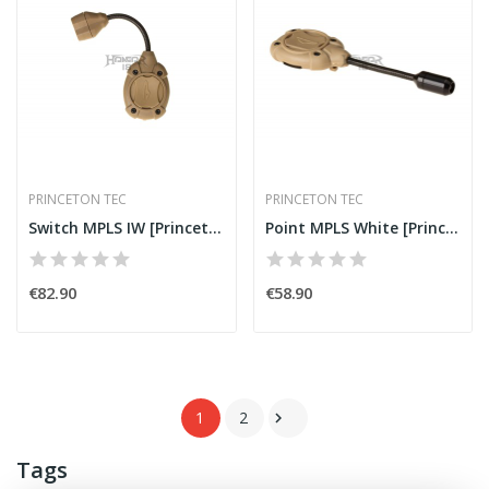
PRINCETON TEC
PRINCETON TEC
Switch MPLS IW [Princeton Tec]
Point MPLS White [Princeton Tec]
€82.90
€58.90
1
2

Tags