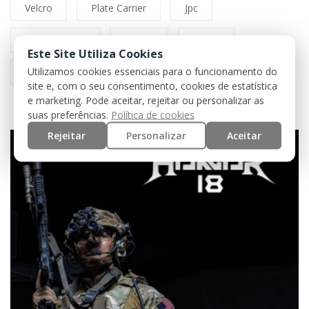
Velcro
Plate Carrier
Jpc
Rechargeable
Buckle
Militar
Este Site Utiliza Cookies
Utilizamos cookies essenciais para o funcionamento do
Policia
Segurança
Cinto
site e, com o seu consentimento, cookies de estatística
e marketing. Pode aceitar, rejeitar ou personalizar as
suas preferências.
Política de cookies
Rejeitar
Personalizar
Aceitar