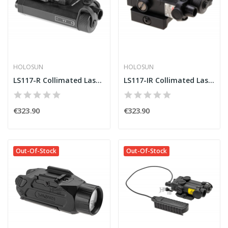
HOLOSUN
HOLOSUN
LS117-R Collimated Laser Red [Holosun]
LS117-IR Collimated Laser IR [Holosun]
€323.90
€323.90
Out-Of-Stock
Out-Of-Stock