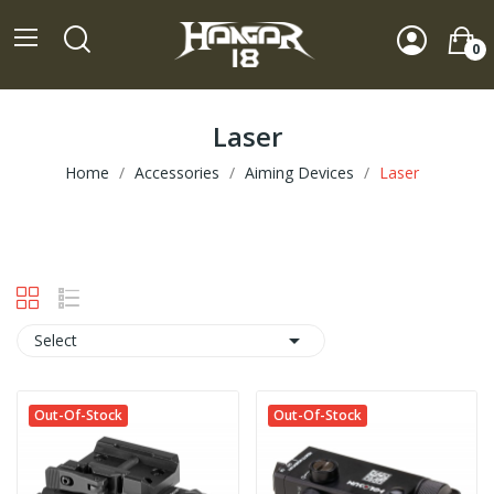
0
Laser
Home
Accessories
Aiming Devices
Laser

Select
Out-Of-Stock
Out-Of-Stock