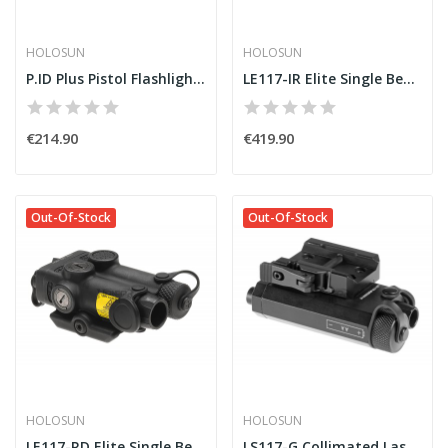
HOLOSUN
HOLOSUN
P.ID Plus Pistol Flashlight / Green Laser...
LE117-IR Elite Single Beam Laser IR [Holosun]
€214.90
€419.90
Out-Of-Stock
Out-Of-Stock
HOLOSUN
HOLOSUN
LE117-RD Elite Single Beam Laser Red [Holosun]
LS117-G Collimated Laser Green [Holosun]