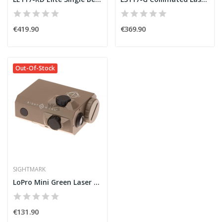
€419.90
€369.90
Out-Of-Stock
SIGHTMARK
LoPro Mini Green Laser [Sightmark]
€131.90