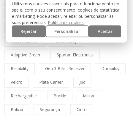
Multicam
Mfh
Boné
Cordura
Utilizamos cookies essenciais para o funcionamento do
site e, com o seu consentimento, cookies de estatística
Lasercut
Spitfire
Direct Action
e marketing. Pode aceitar, rejeitar ou personalizar as
suas preferências.
Política de cookies
Dummy
Coyote
INFERNO Gen 2
Rejeitar
Personalizar
Aceitar
Customization
Urban Grey
Adaptive Green
Spartan Electronics
Reliability
Gen 3 Billet Receiver
Durability
Velcro
Plate Carrier
Jpc
Rechargeable
Buckle
Militar
Policia
Segurança
Cinto