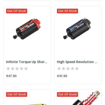
Out-Of-Stock
Out-Of-Stock
Infinite Torque Up Short Type Motor [GUARDER]
High Speed Revolution Short Type Motor [GUARDER]
€47.90
€41.90
Out-Of-Stock
Out-Of-Stock