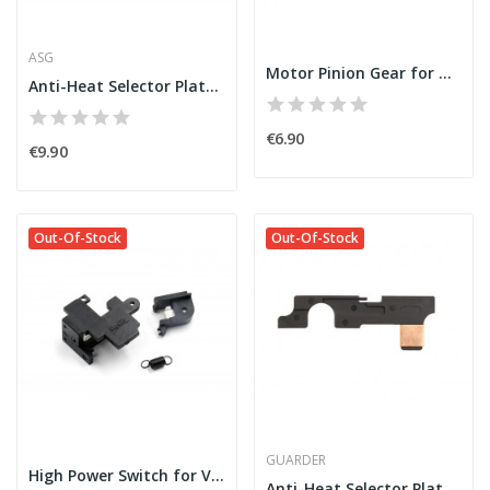
ASG
Motor Pinion Gear for Marui Series [GUARDER]
Anti-Heat Selector Plate for M4/M16 Series...
€6.90
€9.90
Out-Of-Stock
Out-Of-Stock
GUARDER
High Power Switch for Ver.2 [MODIFY]
Anti-Heat Selector Plate for M4 Series [GUARDER]