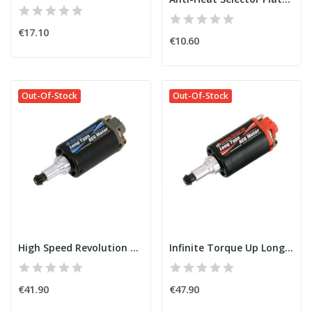
€17.10
€10.60
Out-Of-Stock
Out-Of-Stock
High Speed Revolution Long Type Motor [GUARDER]
Infinite Torque Up Long Type Motor [GUARDER]
€41.90
€47.90