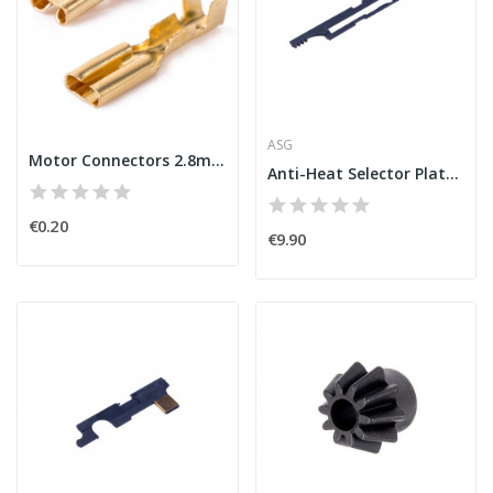
ASG
Motor Connectors 2.8mm
Anti-Heat Selector Plate for AK Series [GUARDER]
€0.20
€9.90