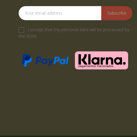
Subscribe
I accept that my personal data will be processed by
the store.