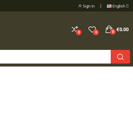
Sign in
English
€0.00
0
0
0