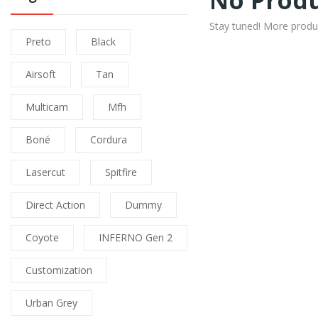
No Produ
Stay tuned! More produ
Preto
Black
Airsoft
Tan
Multicam
Mfh
Boné
Cordura
Lasercut
Spitfire
Direct Action
Dummy
Coyote
INFERNO Gen 2
Customization
Urban Grey