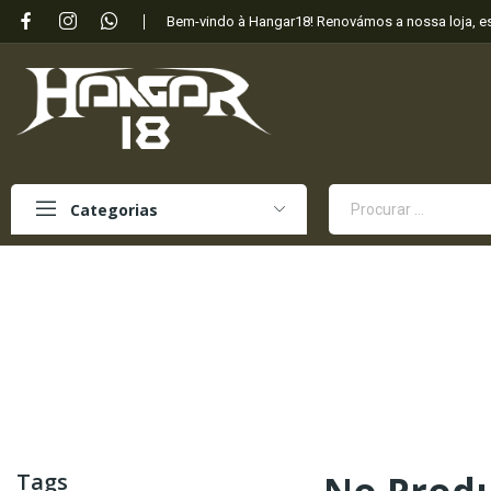
Bem-vindo à Hangar18! Renovámos a nossa loja, 
Categorias
Tags