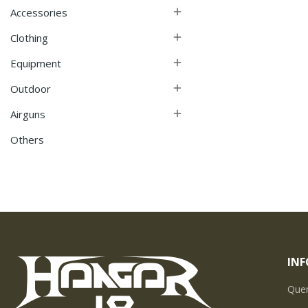
Accessories

Clothing

Equipment

Outdoor

Airguns

Others
IN
Que