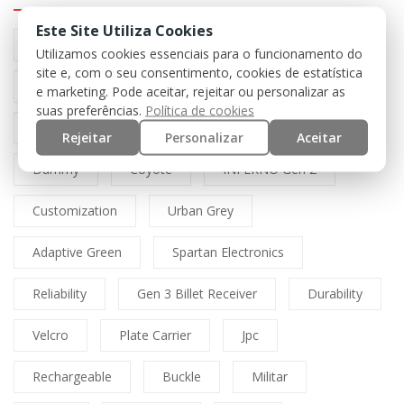
Este Site Utiliza Cookies
Preto
Black
Airsoft
Tan
Utilizamos cookies essenciais para o funcionamento do
site e, com o seu consentimento, cookies de estatística
Multicam
Mfh
Boné
Cordura
e marketing. Pode aceitar, rejeitar ou personalizar as
suas preferências.
Política de cookies
Lasercut
Spitfire
Direct Action
Rejeitar
Personalizar
Aceitar
Dummy
Coyote
INFERNO Gen 2
Customization
Urban Grey
Adaptive Green
Spartan Electronics
Reliability
Gen 3 Billet Receiver
Durability
Velcro
Plate Carrier
Jpc
Rechargeable
Buckle
Militar