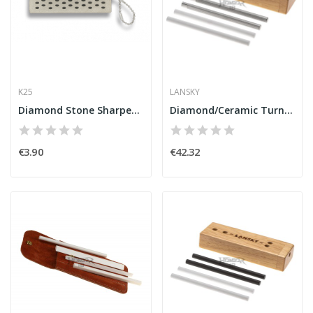
K25
LANSKY
Diamond Stone Sharpener [K25]
Diamond/Ceramic Turn Box [Lansky]
€3.90
€42.32