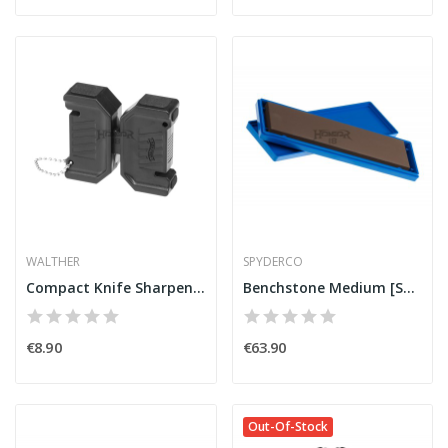
WALTHER
SPYDERCO
Compact Knife Sharpener [Walther]
Benchstone Medium [Spyderco]
€8.90
€63.90
Out-Of-Stock