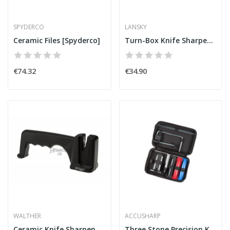
SPYDERCO
LANSKY
Ceramic Files [Spyderco]
Turn-Box Knife Sharpener [Lansky]
€74.32
€34.90
WALTHER
ACCUSHARP
Ceramic Knife Sharpener [Walther]
Three Stone Precision Kit [AccuSharp]