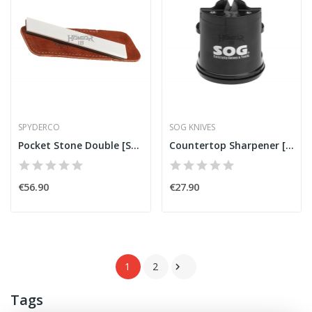
SPYDERCO
SOG KNIVES
Pocket Stone Double [Spyderco]
Countertop Sharpener [SOG Knives]
€56.90
€27.90
1
2

Tags