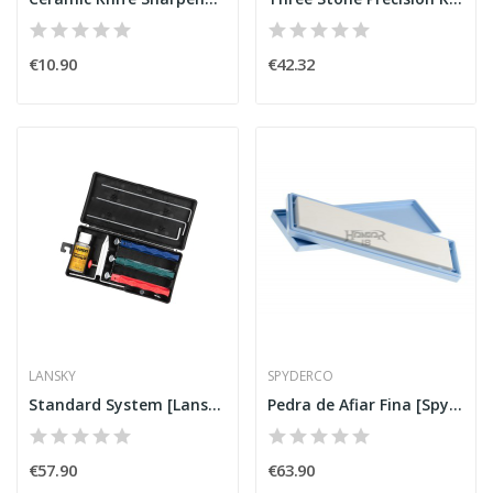
€10.90
€42.32
LANSKY
SPYDERCO
Standard System [Lansky]
Pedra de Afiar Fina [Spyderco]
€57.90
€63.90