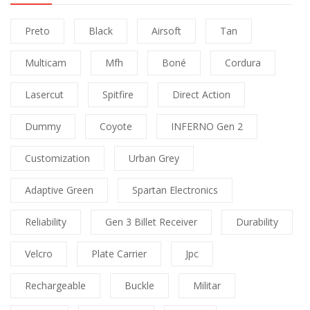
Preto
Black
Airsoft
Tan
Multicam
Mfh
Boné
Cordura
Lasercut
Spitfire
Direct Action
Dummy
Coyote
INFERNO Gen 2
Customization
Urban Grey
Adaptive Green
Spartan Electronics
Reliability
Gen 3 Billet Receiver
Durability
Velcro
Plate Carrier
Jpc
Rechargeable
Buckle
Militar