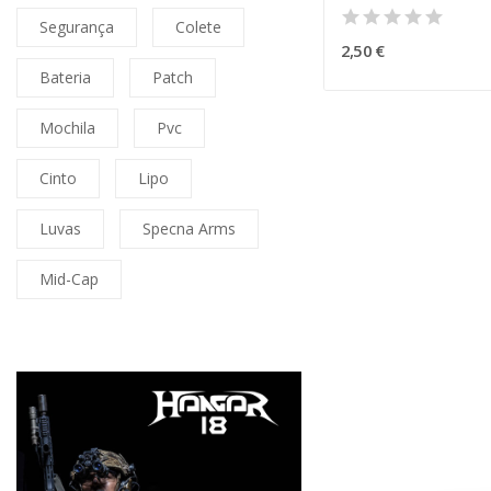
Segurança
Colete
2,50 €
Bateria
Patch
Mochila
Pvc
Cinto
Lipo
Luvas
Specna Arms
Mid-Cap