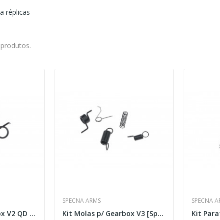
a réplicas
 produtos.
SPECNA ARMS
SPECNA A
Kit Molas p/ Gearbox V2 QD [Specna Arms]
Kit Molas p/ Gearbox V3 [Specna Arms]