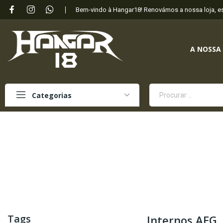
Bem-vindo à Hangar18! Renovámos a nossa loja, 
A NOSSA
Categorias
Tags
Internos AEG