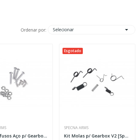

Selecionar
Ordenar por:
Esgotado
RMS
SPECNA ARMS
Kit Parafusos Aço p/ Gearbox V2 [Specna Arms]
Kit Molas p/ Gearbox V2 [Specna Arms]