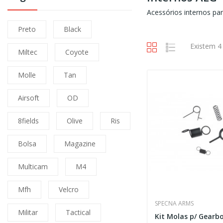
Acessórios internos par
Preto
Black
Existem 4
Miltec
Coyote
Molle
Tan
Airsoft
OD
8fields
Olive
Ris
Bolsa
Magazine
Multicam
M4
Mfh
Velcro
SPECNA ARMS
Militar
Tactical