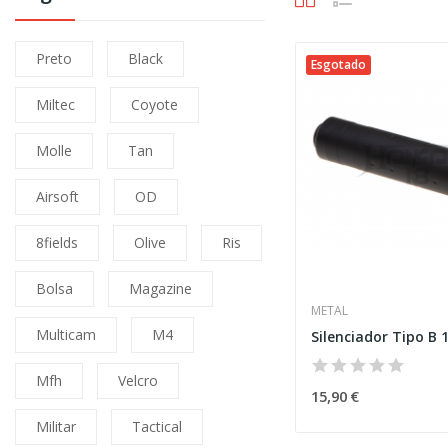
Preto
Black
Esgotado
Miltec
Coyote
Molle
Tan
Airsoft
OD
8fields
Olive
Ris
Bolsa
Magazine
METAL
Multicam
M4
Mfh
Velcro
15,90 €
Militar
Tactical