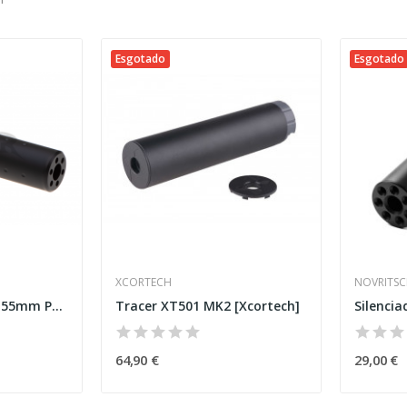
Esgotado
Esgotado
XCORTECH
NOVRITS
Silenciador Tipo B 155mm Preto [METAL]
Tracer XT501 MK2 [Xcortech]
64,90 €
29,00 €