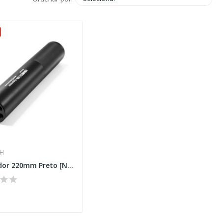
CH
Silenciador 220mm Preto [Novritsch]