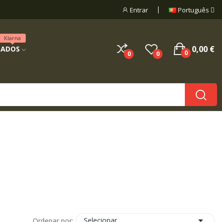
Entrar
Português
Klarna
0,00 €
NADOS
0
0
0

Selecionar
Ordenar por: