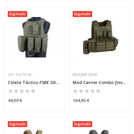
Esgotado
Esgotado
GFC TACTICAL
INVADER GEAR
Colete Táctico FSBE Olive [GFC]
Mod Carrier Combo [Invader Gear]
44,90 €
164,90 €
Esgotado
Esgotado