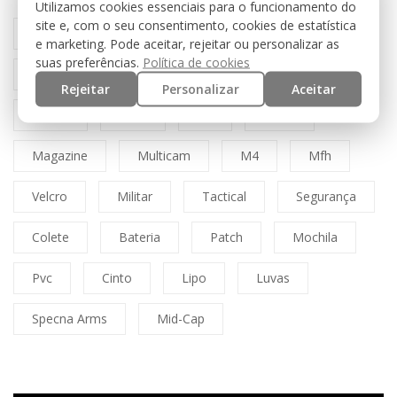
Utilizamos cookies essenciais para o funcionamento do
site e, com o seu consentimento, cookies de estatística
Preto
Black
Miltec
Coyote
e marketing. Pode aceitar, rejeitar ou personalizar as
suas preferências.
Política de cookies
Molle
Tan
Airsoft
OD
Rejeitar
Personalizar
Aceitar
8fields
Olive
Ris
Bolsa
Magazine
Multicam
M4
Mfh
Velcro
Militar
Tactical
Segurança
Colete
Bateria
Patch
Mochila
Pvc
Cinto
Lipo
Luvas
Specna Arms
Mid-Cap